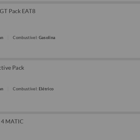
 GT Pack EAT8
an
Combustível:
Gasolina
tive Pack
an
Combustível:
Elétrico
D 4 MATIC