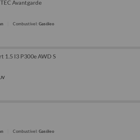
eTEC Avantgarde
an
Combustível:
Gasóleo
rt 1.5 I3 P300e AWD S
SUV
an
Combustível:
Gasóleo