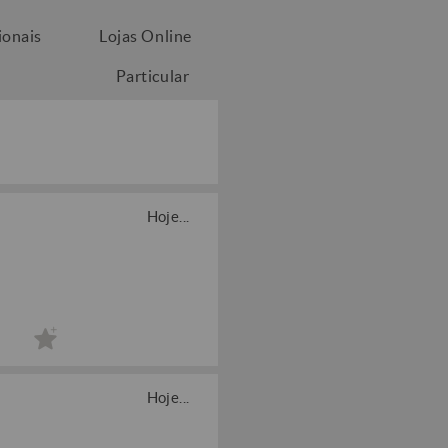
ionais
Lojas Online
Particular
Hoje...
Hoje...