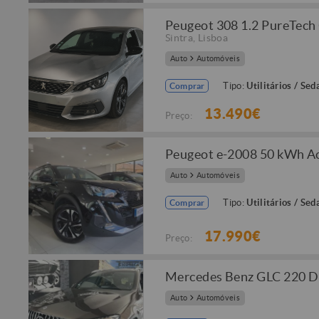
Peugeot 308 1.2 PureTech
Sintra
,
Lisboa
Auto
Automóveis
Tipo:
Utilitários / Sed
Comprar
13.490€
Preço:
Peugeot e-2008 50 kWh Ac
Auto
Automóveis
Tipo:
Utilitários / Sed
Comprar
17.990€
Preço:
Mercedes Benz GLC 220 
Auto
Automóveis