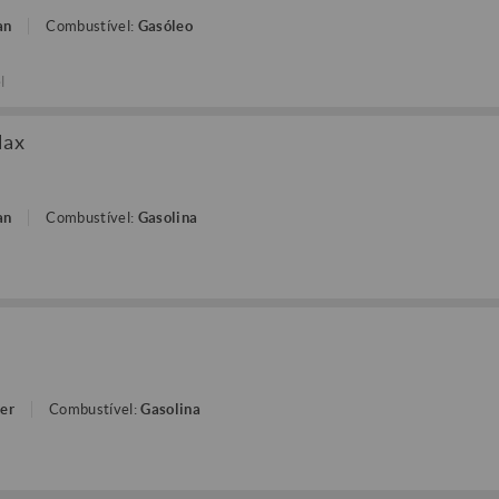
an
Combustível:
Gasóleo
l
Max
an
Combustível:
Gasolina
ter
Combustível:
Gasolina