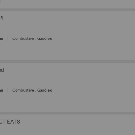
l
DPF
an
Combustível:
Gasóleo
ed
an
Combustível:
Gasóleo
 GT EAT8