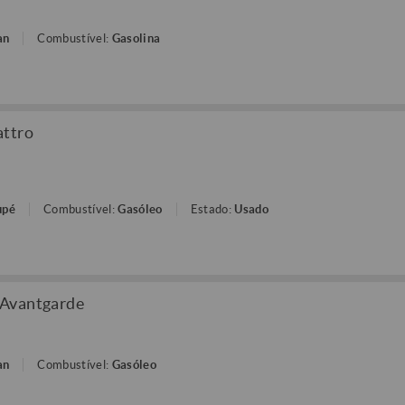
an
Combustível:
Gasolina
attro
upé
Combustível:
Gasóleo
Estado:
Usado
 Avantgarde
an
Combustível:
Gasóleo