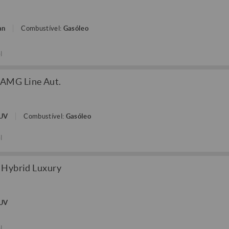
an
Combustível:
Gasóleo
l
 AMG Line Aut.
SUV
Combustível:
Gasóleo
l
 Hybrid Luxury
SUV
l