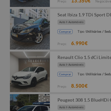
13.350€
Preço:
Negociáve
Seat Ibiza 1.9 TDi Sport 
Auto
Automóveis
Tipo:
Utilitários / Sed
Comprar
6.990€
Preço:
Renault Clio 1.5 dCi Limit
Auto
Automóveis
Tipo:
Utilitários / Sed
Comprar
8.500€
Preço:
Peugeot 308 1.5 BlueHDi
Auto
Automóveis