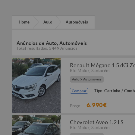
Home
Auto
Automóveis
Anúncios de Auto, Automóveis
Total resultados: 5449 Anúncios
Renault Mégane 1.5 dCi Z
Rio Maior
,
Santarém
Auto
Automóveis
Tipo:
Carrinha / Comb
Comprar
6.990€
Preço:
Chevrolet Aveo 1.2 LS
Rio Maior
,
Santarém