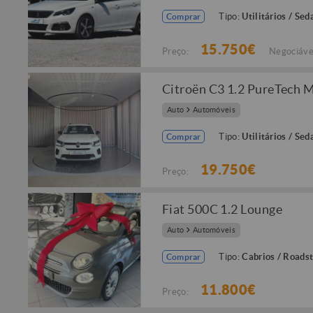
Tipo:
Utilitários / Sed
Comprar
15.750€
Preço:
Negociáve
Citroën C3 1.2 PureTech 
Auto
Automóveis
Tipo:
Utilitários / Sed
Comprar
19.750€
Preço:
Fiat 500C 1.2 Lounge
Auto
Automóveis
Tipo:
Cabrios / Roads
Comprar
11.800€
Preço: