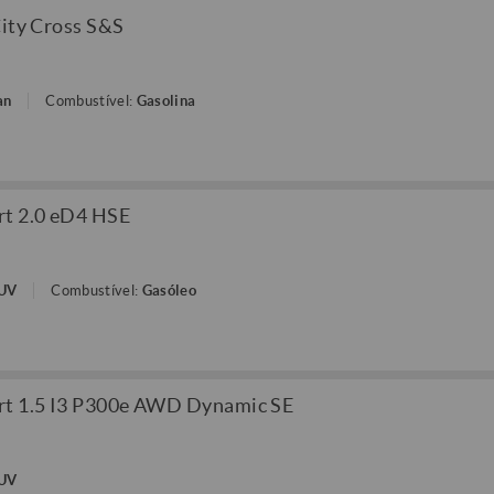
City Cross S&S
an
Combustível:
Gasolina
rt 2.0 eD4 HSE
SUV
Combustível:
Gasóleo
rt 1.5 I3 P300e AWD Dynamic SE
SUV