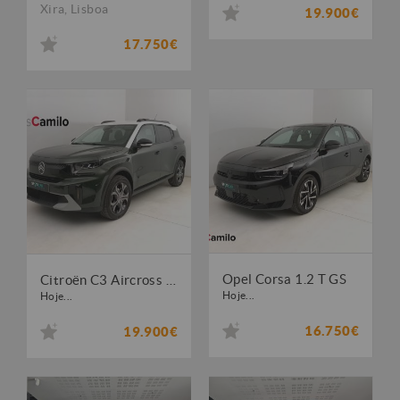
Xira
,
Lisboa
19.900€
17.750€
Opel Corsa 1.2 T GS
Citroën C3 Aircross 1.2 PureTech Plus
Hoje...
Hoje...
16.750€
19.900€