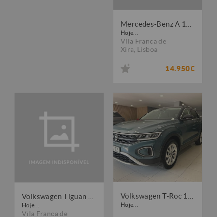
Mercedes-Benz A 180 d 7G-DCT Peak Edition
Hoje...
Vila Franca de
Xira
,
Lisboa
14.950€
Volkswagen T-Roc 1.0 TSI Life
Volkswagen Tiguan 1.6 TDI Confortline
Hoje...
Hoje...
Vila Franca de