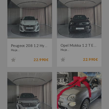
Opel Mokka 1.2 T Edition
Peugeot 208 1.2 Hybrid Allure e-DCS6
Hoje...
Hoje...
22.990€
22.990€