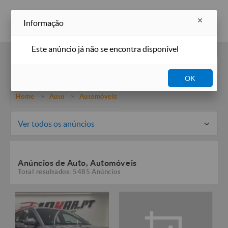
Inserir anúncio
Informação
Este anúncio já não se encontra disponível
Filtros
OK
Home
Auto
Automóveis
Ver todos os anúncios
Anúncios de Auto, Automóveis
Total resultados: 5485 Anúncios