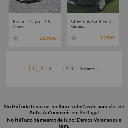
Chevrolet Captiva 2.0 VCDi Seven
Renault Captur 1.5 dCi
Ontem...
Ontem...
7.250€
11.900€
1
2
3
...
220
Seguinte
No HáTudo temos as melhores ofertas de anúncios de
Auto, Automóveis em Portugal
No HáTudo há mesmo de tudo! Damos Valor ao que
tem.