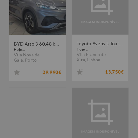
Toyota Avensis Touring Sports 2.0 D-4D Luxury+GPS
BYD Atto 3 60.48 kWh Comfort
Hoje...
Hoje...
Vila Franca de
Vila Nova de
Xira
,
Lisboa
Gaia
,
Porto
13.750€
29.990€