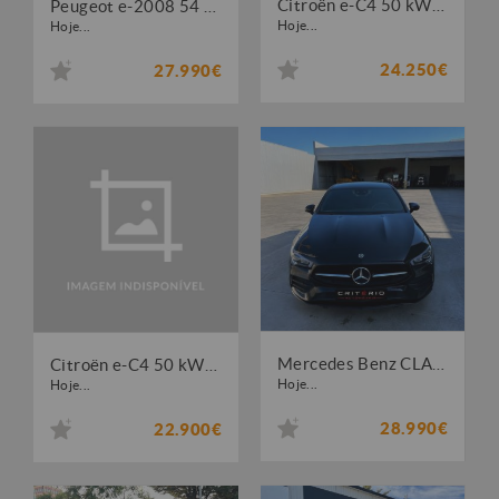
Citroën e-C4 50 kWh YOU!
Peugeot e-2008 54 kWh GT
Hoje...
Hoje...
24.250€
27.990€
Mercedes Benz CLA 250 e AMG Line
Citroën e-C4 50 kWh Plus
Hoje...
Hoje...
28.990€
22.900€