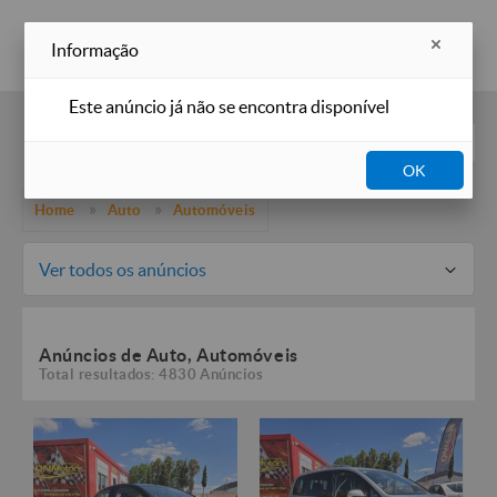
Inserir anúncio
Informação
Este anúncio já não se encontra disponível
Filtros
OK
Home
Auto
Automóveis
Ver todos os anúncios
Anúncios de Auto, Automóveis
Total resultados: 4830 Anúncios