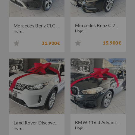
Mercedes Benz C 200 BlueTEC Avantgarde
Mercedes Benz CLC 220 CDi Aut.
Hoje...
Hoje...
15.900€
31.900€
BMW 116 d Advantage
Land Rover Discovery Sport 1.5 I3 P300e AWD S
Hoje...
Hoje...