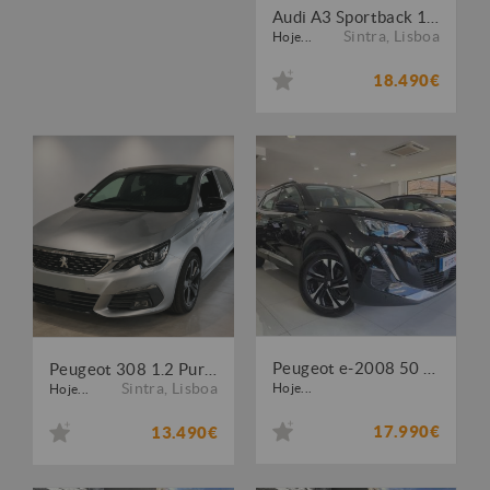
Audi A3 Sportback 1.4 TFSi Sport S tronic
Sintra
,
Lisboa
Hoje...
18.490€
Peugeot e-2008 50 kWh Active Pack
Peugeot 308 1.2 PureTech GT Pack EAT8
Sintra
,
Lisboa
Hoje...
Hoje...
17.990€
13.490€