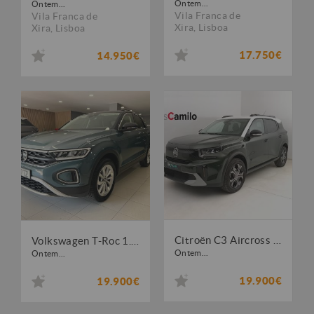
Ontem...
Ontem...
Vila Franca de
Vila Franca de
Xira
,
Lisboa
Xira
,
Lisboa
17.750€
14.950€
Citroën C3 Aircross 1.2 PureTech Plus
Volkswagen T-Roc 1.0 TSI Life
Ontem...
Ontem...
19.900€
19.900€