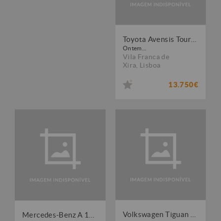
Toyota Avensis Touring Sports 2.0 D-4D Luxury+GPS
Ontem...
Vila Franca de
Xira
,
Lisboa
13.750€
Volkswagen Tiguan 1.6 TDI Confortline
Mercedes-Benz A 180 d 7G-DCT Peak Edition