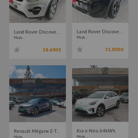
Land Rover Discovery Sport 1.5 I3 P300e AWD Dynamic SE
Land Rover Discovery Sport 2.0 eD4 HSE
Hoje...
Hoje...
31.800€
18.600€
Kia e-Niro 64kWh
Renault Mégane E-Tech EV60 Techno Optimum Charge
Hoje...
Hoje...