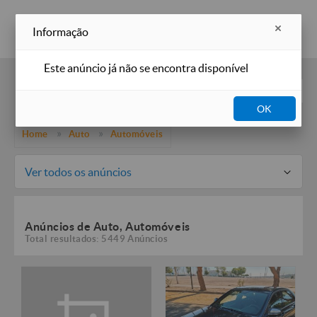
Inserir anúncio
Informação
Este anúncio já não se encontra disponível
Filtros
OK
Home
Auto
Automóveis
Ver todos os anúncios
Anúncios de Auto, Automóveis
Total resultados: 5449 Anúncios