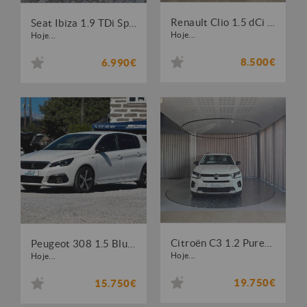
Renault Clio 1.5 dCi Limited
Seat Ibiza 1.9 TDi Sport DPF
Hoje...
Hoje...
8.500€
6.990€
Citroën C3 1.2 PureTech Max
Peugeot 308 1.5 BlueHDi GT EAT8
Hoje...
Hoje...
19.750€
15.750€