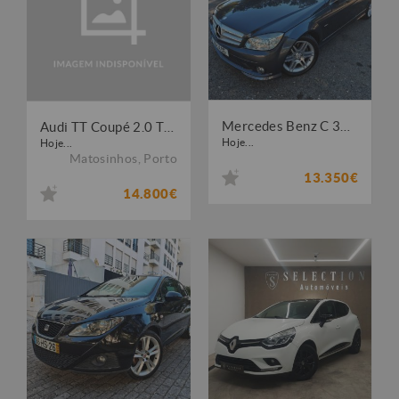
Mercedes Benz C 320 CDi Avantgarde
Audi TT Coupé 2.0 TDI quattro
Hoje...
Hoje...
Matosinhos
,
Porto
13.350€
14.800€