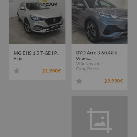
BYD Atto 3 60.48 kWh Comfort
MG EHS 1.5 T-GDI Plug-in Hybrid Luxury
Ontem...
Hoje...
Vila Nova de
Gaia
,
Porto
21.900€
29.990€