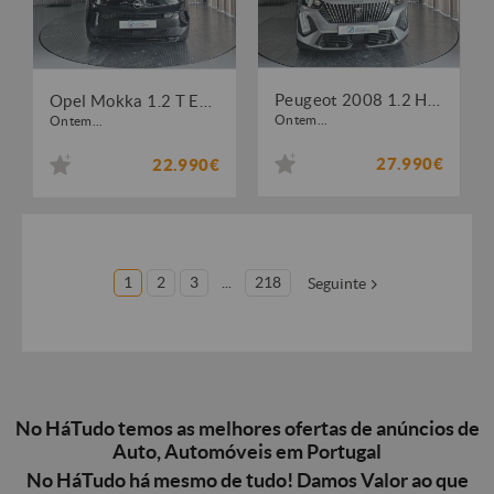
Peugeot 2008 1.2 Hybrid Allure e-DCS6
Opel Mokka 1.2 T Edition
Ontem...
Ontem...
27.990€
22.990€
1
2
3
...
218
Seguinte
No HáTudo temos as melhores ofertas de anúncios de
Auto, Automóveis em Portugal
No HáTudo há mesmo de tudo! Damos Valor ao que