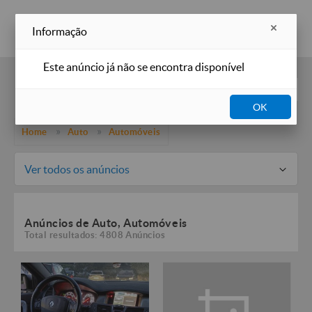
Inserir anúncio
Informação
Este anúncio já não se encontra disponível
Filtros
OK
Home
Auto
Automóveis
Ver todos os anúncios
Anúncios de Auto, Automóveis
Total resultados: 4808 Anúncios