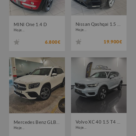
Nissan Qashqai 1.5 dCi Business Edition
MINI One 1.4 D
Hoje...
Hoje...
19.900€
6.800€
Volvo XC 40 1.5 T4 PHEV Inscription Expression
Mercedes Benz GLB 180 d AMG Line
Hoje...
Hoje...