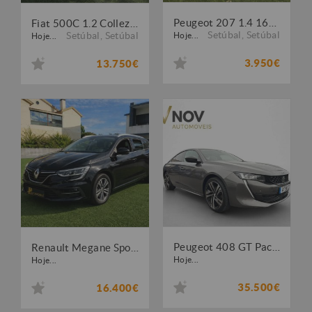
Peugeot 207 1.4 16V Trendy
Fiat 500C 1.2 Collezione
Setúbal
,
Setúbal
Setúbal
,
Setúbal
Hoje...
Hoje...
3.950€
13.750€
Peugeot 408 GT Pack1500 130cv EAT8
Renault Megane Sport Tourer Espace 1.6 E-TECH PLUG-IN EQUILIBRE
Hoje...
Hoje...
35.500€
16.400€