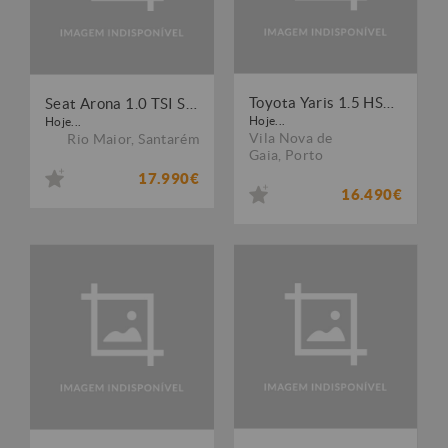
Toyota Yaris 1.5 HSD Comfort+P.Style
Seat Arona 1.0 TSI Style
Hoje...
Hoje...
Vila Nova de
Rio Maior
,
Santarém
Gaia
,
Porto
17.990€
16.490€