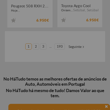
Toyota Aygo Cool
Peugeot 508 RXH 2.0 HDi Hybrid4 2-Tronic
Setúbal
,
Setúbal
Ontem...
Hoje...
6.950€
6.950€
1
2
3
...
193
Seguinte
No HáTudo temos as melhores ofertas de anúncios de
Auto, Automóveis em Portugal
No HáTudo há mesmo de tudo! Damos Valor ao que
tem.