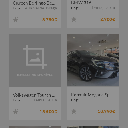
BMW 316 i
Citroën Berlingo Berlingo 1.6 HDi 3 Lugares
Leiria
,
Leiria
Vila Verde
,
Braga
Hoje...
Hoje...
2.900€
8.750€
Renault Megane Sport Tourer 1.5 Blue dCi R.S. Line
Volkswagen Touran 1.6 TDI Highline DSG
Leiria
,
Leiria
Hoje...
Hoje...
18.990€
13.500€