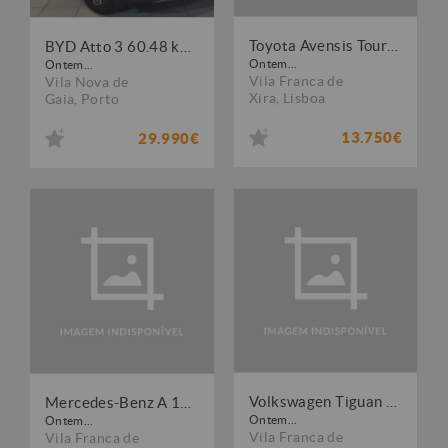
Toyota Avensis Touring Sports 2.0 D-4D Luxury+GPS
BYD Atto 3 60.48 kWh Comfort
Ontem...
Ontem...
Vila Franca de
Vila Nova de
Xira
,
Lisboa
Gaia
,
Porto
13.750€
29.990€
Volkswagen Tiguan 1.6 TDI Confortline
Mercedes-Benz A 180 d 7G-DCT Peak Edition
Ontem...
Ontem...
Vila Franca de
Vila Franca de