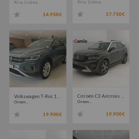
Xira
,
Lisboa
Xira
,
Lisboa
17.750€
14.950€
Citroën C3 Aircross 1.2 PureTech Plus
Volkswagen T-Roc 1.0 TSI Life
Ontem...
Ontem...
19.900€
19.900€