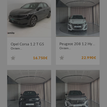
Peugeot 208 1.2 Hybrid Allure e-DCS6
Opel Corsa 1.2 T GS
Ontem...
Ontem...
22.990€
16.750€