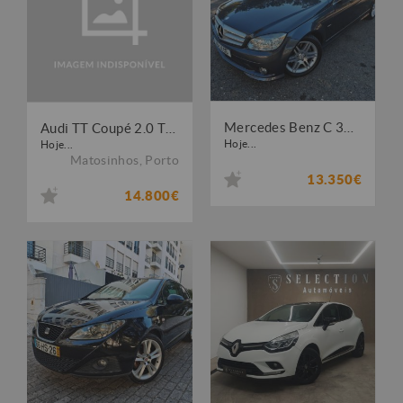
Mercedes Benz C 320 CDi Avantgarde
Audi TT Coupé 2.0 TDI quattro
Hoje...
Hoje...
Matosinhos
,
Porto
13.350€
14.800€