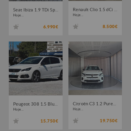
Renault Clio 1.5 dCi Limited
Seat Ibiza 1.9 TDi Sport DPF
Hoje...
Hoje...
8.500€
6.990€
Citroën C3 1.2 PureTech Max
Peugeot 308 1.5 BlueHDi GT EAT8
Hoje...
Hoje...
19.750€
15.750€