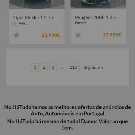
Peugeot 2008 1.2 Hybrid Allure e-DCS6
Opel Mokka 1.2 T Edition
Ontem...
Ontem...
27.990€
22.990€
1
2
3
...
218
Seguinte
No HáTudo temos as melhores ofertas de anúncios de
Auto, Automóveis em Portugal
No HáTudo há mesmo de tudo! Damos Valor ao que
tem.