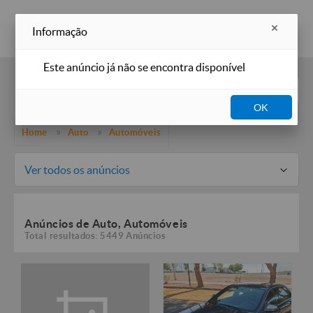
Inserir anúncio
Informação
Este anúncio já não se encontra disponível
Filtros
OK
Home
Auto
Automóveis
Ver todos os anúncios
Anúncios de Auto, Automóveis
Total resultados: 5449 Anúncios