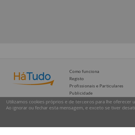
Como funciona
Registo
Profissionais e Particulares
Publicidade
Destaques
Utilizamos cookies próprios e de terceiros para lhe oferecer 
Ao ignorar ou fechar esta mensagem, e exceto se tiver desati