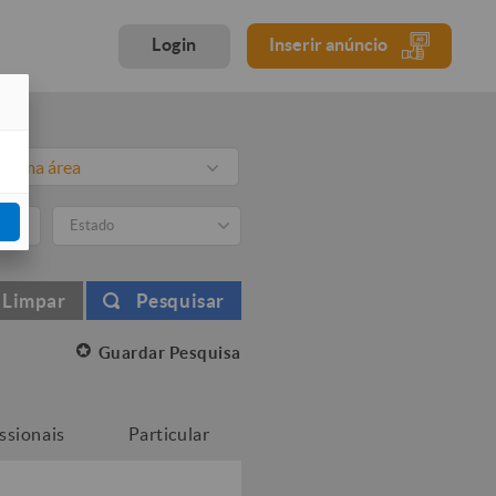
Login
Inserir anúncio
ne uma área
Estado
Limpar
Pesquisar
Guardar Pesquisa
issionais
Particular