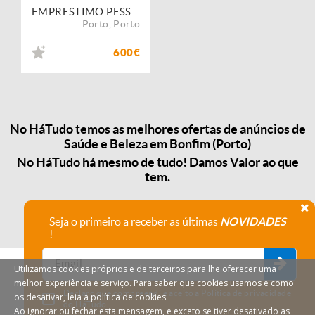
EMPRESTIMO PESSOAL email : franckyalmeida3@gmail.com
Porto
,
Porto
...
600€
No HáTudo temos as melhores ofertas de anúncios de
Saúde e Beleza em Bonfim (Porto)
No HáTudo há mesmo de tudo! Damos Valor ao que
tem.
Seja o primeiro a receber as últimas
NOVIDADES
!
Utilizamos cookies próprios e de terceiros para lhe oferecer uma
melhor experiência e serviço. Para saber que cookies usamos e como
Declaro que compreendi e aceito a
Política de privacidade
os desativar, leia a política de cookies.
do HáTudo.
Ao ignorar ou fechar esta mensagem, e exceto se tiver desativado as