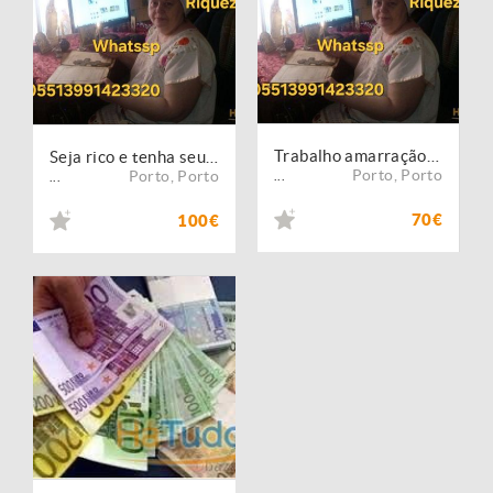
Trabalho amarração amor Pacto Riqueza consulte gratuito pague após resultados
Seja rico e tenha seu amor com PACTO RIQZA e AMARRAÇÃO AMOR definitiva
Porto
,
Porto
Porto
,
Porto
...
...
70€
100€