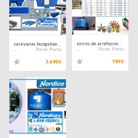
torres de arrefecimento
caravanas bungalows wc portatil
Porto
,
Porto
Porto
,
Porto
...
...
789€
3.690€