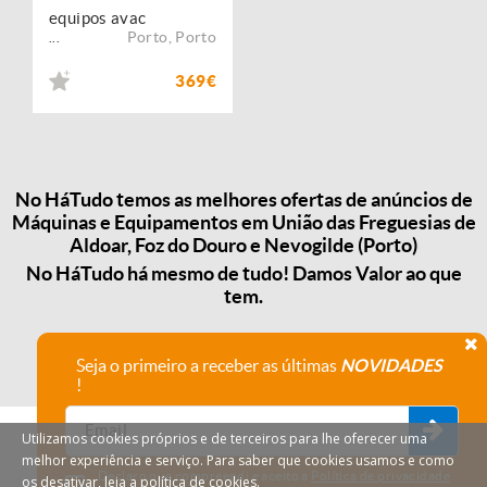
equipos avac
Porto
,
Porto
...
369€
No HáTudo temos as melhores ofertas de anúncios de
Máquinas e Equipamentos em União das Freguesias de
Aldoar, Foz do Douro e Nevogilde (Porto)
No HáTudo há mesmo de tudo! Damos Valor ao que
tem.
Seja o primeiro a receber as últimas
NOVIDADES
!
Utilizamos cookies próprios e de terceiros para lhe oferecer uma
melhor experiência e serviço. Para saber que cookies usamos e como
Declaro que compreendi e aceito a
Política de privacidade
os desativar, leia a política de cookies.