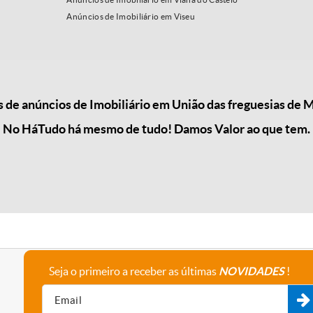
Anúncios de Imobiliário em Viseu
de anúncios de Imobiliário em União das freguesias de M
No HáTudo há mesmo de tudo! Damos Valor ao que tem.
Seja o primeiro a receber as últimas
NOVIDADES
!
A empresa
Fale connosco
Recrutamento