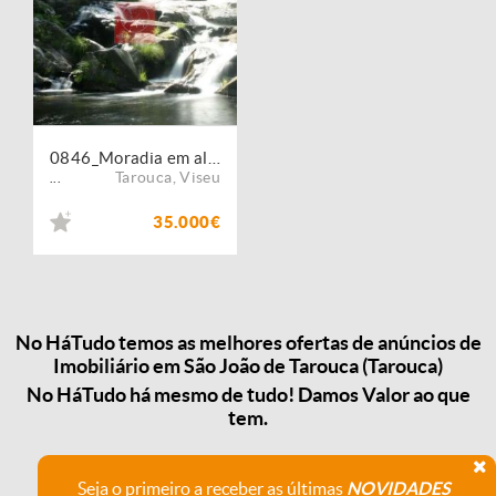
0846_Moradia em aldeia turística, junto ao rio
Tarouca
,
Viseu
...
35.000€
No HáTudo temos as melhores ofertas de anúncios de
Imobiliário em São João de Tarouca (Tarouca)
No HáTudo há mesmo de tudo! Damos Valor ao que
tem.
Seja o primeiro a receber as últimas
NOVIDADES