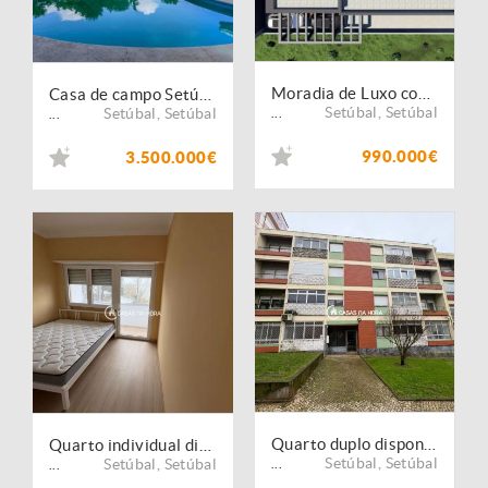
Moradia de Luxo com 5 Suites - Azeitão
Casa de campo Setúbal Sao Lourenco
Setúbal
,
Setúbal
Setúbal
,
Setúbal
...
...
990.000€
3.500.000€
Quarto duplo disponível para Arrendamento Setúbal | Avenida Jaime Cortesão
Quarto individual disponível para Arrendamento Setúbal | Avenida Jaime Cortesão
Setúbal
,
Setúbal
Setúbal
,
Setúbal
...
...