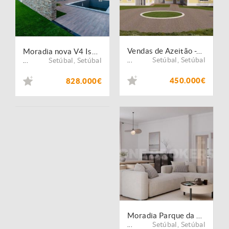
Vendas de Azeitão -Terreno - 12.000 m2 - com projecto aprovado
Moradia nova V4 Isolada em Azeitão com de 420m2 de terreno e ABP 210m2 com piscina
Setúbal
,
Setúbal
Setúbal
,
Setúbal
...
...
450.000€
828.000€
Moradia Parque da Arrábida
Setúbal
,
Setúbal
...