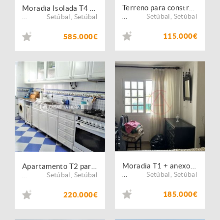
Terreno para construção em Azeitão
Moradia Isolada T4 em Azeitão com Piscina, Garagem e Churrasqueira
Setúbal
,
Setúbal
Setúbal
,
Setúbal
...
...
115.000€
585.000€
Moradia T1 + anexos ? Lote com 324 m2
Apartamento T2 para venda em Setúbal Av. D. Manuel I
Setúbal
,
Setúbal
Setúbal
,
Setúbal
...
...
185.000€
220.000€