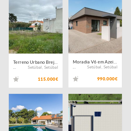
Moradia V6 em Azeitão
Terreno Urbano Brejos de Azeitão
Setúbal
,
Setúbal
Setúbal
,
Setúbal
...
...
990.000€
115.000€