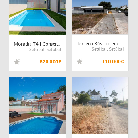
Terreno Rústico em Azeitão Excelente Localização e Bons Acessos
Moradia T4 I Construção Nova I Azeitao
Setúbal
,
Setúbal
Setúbal
,
Setúbal
...
...
110.000€
820.000€