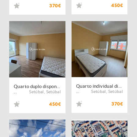
450€
370€
Quarto individual disponível para Arrendamento Setúbal | Avenida Jaime Cortesão
Quarto duplo disponível para Arrendamento Setúbal | Avenida Jaime Cortesão
Setúbal
,
Setúbal
Setúbal
,
Setúbal
...
...
370€
450€