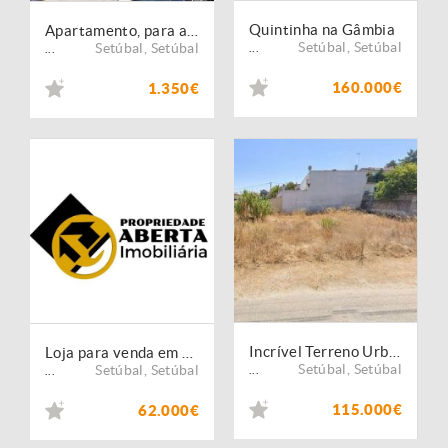
Quintinha na Gâmbia
Apartamento, para arrendamento, Setúbal - Setubal
Setúbal
,
Setúbal
Setúbal
,
Setúbal
...
...
160.000€
1.350€
Incrível Terreno Urbano 325m2 Para Construção Moradia - Azeitão
Loja para venda em baixo do prédio das Torres de São Bernado
Setúbal
,
Setúbal
Setúbal
,
Setúbal
...
...
115.000€
62.000€