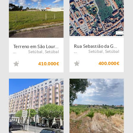
Rua Sebastião da Gama, Azeitão
Terreno em São Lourenço, Brejos de Azeitão Espaço para construir, margem para sonhar
Setúbal
,
Setúbal
Setúbal
,
Setúbal
...
...
400.000€
410.000€