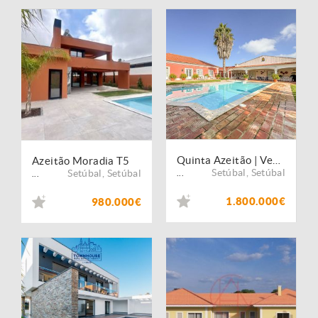
Quinta Azeitão | Venda | Aldeia de Irmãos
Azeitão Moradia T5
Setúbal
,
Setúbal
Setúbal
,
Setúbal
...
...
1.800.000€
980.000€