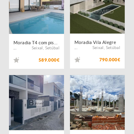
Moradia Vila Alegre
Moradia T4 com piscina em Fernão Ferro
Seixal
,
Setúbal
Seixal
,
Setúbal
...
...
790.000€
589.000€