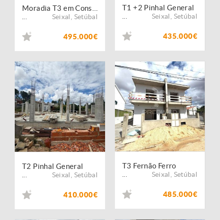
T1 +2 Pinhal General
Moradia T3 em Construção em Fernão Ferro ? Conclusão Prevista para Novembro de 2026
Seixal
,
Setúbal
Seixal
,
Setúbal
...
...
435.000€
495.000€
T3 Fernão Ferro
T2 Pinhal General
Seixal
,
Setúbal
Seixal
,
Setúbal
...
...
485.000€
410.000€