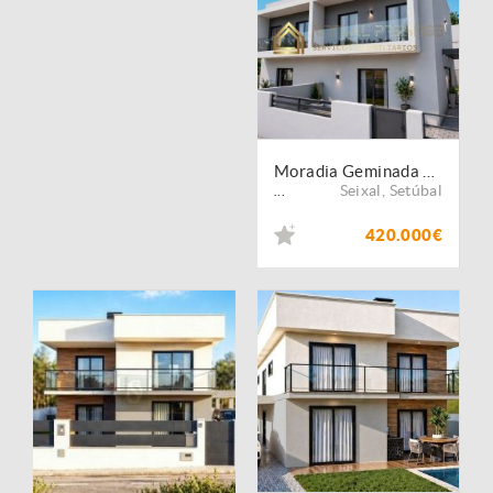
Moradia Geminada T4 | Fernão Ferro | Em Construção
Seixal
,
Setúbal
...
420.000€