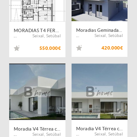
Moradias Geminadas V4 Fernão Ferro
MORADIAS T4 FERNAO FERRO ? PINHAL DO GENERAL
Seixal
,
Setúbal
Seixal
,
Setúbal
...
...
420.000€
550.000€
Moradia V4 Térrea com Piscina em Construção ? Fernão Ferro
Moradia V4 Térrea com Piscina em Construção ? Fernão Ferro
Seixal
,
Setúbal
Seixal
,
Setúbal
...
...