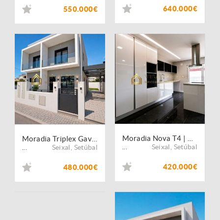
640.000€
550.000€
Moradia Nova T4 | Geminada | Suite | Varandas | Fernão Ferro
Moradia Triplex Gaveto T4 | Fernão Ferro | Nova
Seixal
,
Setúbal
Seixal
,
Setúbal
...
...
420.000€
480.000€