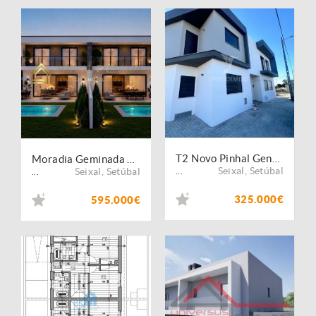
T2 Novo Pinhal General
Moradia Geminada T4 Nova | Piscina | 3 Suites - Fernão Ferro
Seixal
,
Setúbal
Seixal
,
Setúbal
...
...
325.000€
595.000€