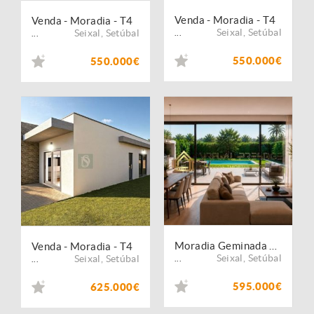
Venda - Moradia - T4
Venda - Moradia - T4
Seixal
,
Setúbal
Seixal
,
Setúbal
...
...
550.000€
550.000€
Moradia Geminada T4 Nova | Piscina | 3 Suites - Fernão Ferro
Venda - Moradia - T4
Seixal
,
Setúbal
Seixal
,
Setúbal
...
...
595.000€
625.000€