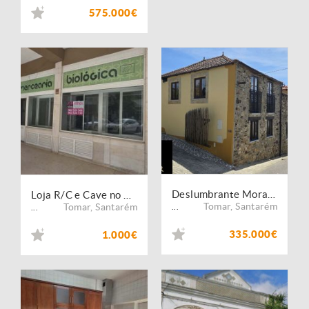
575.000€
Deslumbrante Moradia T3 Renovada com Estilo
Loja R/C e Cave no Centro Cidade - LJ3199/26
Tomar
,
Santarém
Tomar
,
Santarém
...
...
335.000€
1.000€