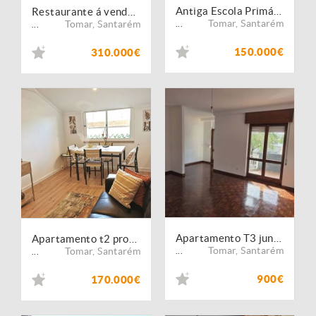
Antiga Escola Primária com Projeto Aprovado | Lote 1.188 m² | Piscina | Peralva - Tomar
Restaurante á venda na Praça da República
Tomar
,
Santarém
Tomar
,
Santarém
...
...
150.000€
310.000€
Apartamento T3 junto às Escolas - APA3193/26
Apartamento t2 pronto a habitar
Tomar
,
Santarém
Tomar
,
Santarém
...
...
900€
170.000€