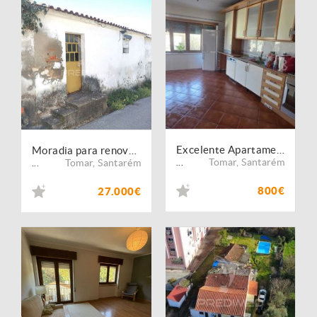
Excelente Apartamento T2 - APA3204/26
Moradia para renovação
Tomar
,
Santarém
Tomar
,
Santarém
...
...
800€
27.000€