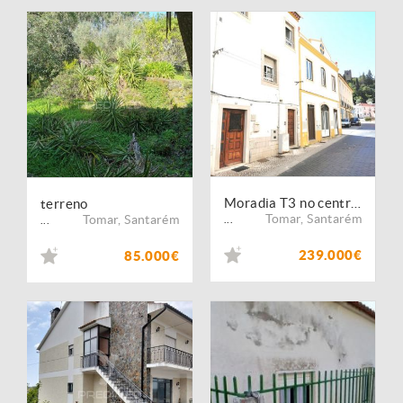
Moradia T3 no centro de Tomar
terreno
Tomar
,
Santarém
Tomar
,
Santarém
...
...
239.000€
85.000€