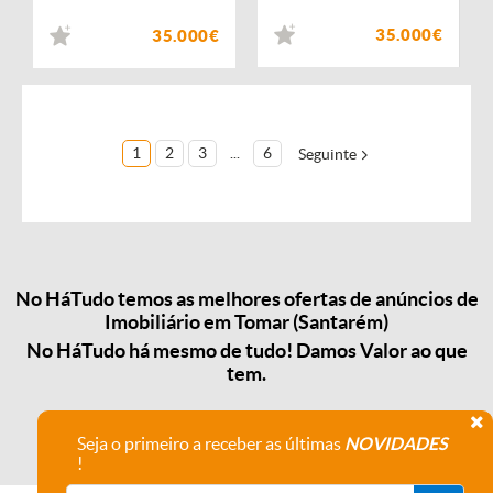
35.000€
35.000€
1
2
3
...
6
Seguinte
No HáTudo temos as melhores ofertas de anúncios de
Imobiliário em Tomar (Santarém)
No HáTudo há mesmo de tudo! Damos Valor ao que
tem.
Seja o primeiro a receber as últimas
NOVIDADES
!