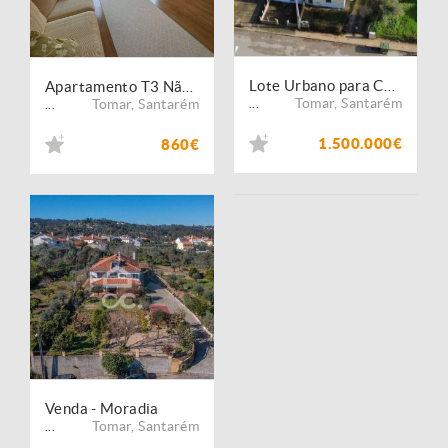
Lote Urbano para Construção de Prédios no Coração de Tomar , Santarém
Apartamento T3 Não Mobilado - APA3201/26
Tomar
,
Santarém
Tomar
,
Santarém
...
...
1.500.000€
860€
Venda - Moradia
Tomar
,
Santarém
...