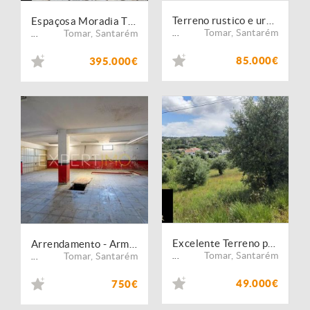
Terreno rustico e urbano com ruina para reconstrução
Espaçosa Moradia T5 perto de Tomar
Tomar
,
Santarém
Tomar
,
Santarém
...
...
85.000€
395.000€
Excelente Terreno para Moradia a 5 kms de Tomar
Arrendamento - Armazém
Tomar
,
Santarém
Tomar
,
Santarém
...
...
49.000€
750€