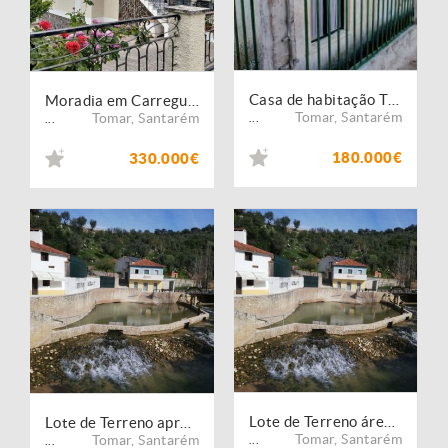
Casa de habitação T3, com ampla garagem e terraço com vista magnifica.
Moradia em Carregueiros a venda
Tomar
,
Santarém
Tomar
,
Santarém
...
...
180.000€
330.000€
Lote de Terreno área 1.280m2, aprovado com 400m2 de Construção, junto à Estrada e próximo da Praia Fluvial do Agroal.
Lote de Terreno aprovado 1.300m2 com 650m2 de de Construção, Junto à Estrada e próximo da Praia Fluvial do Agroal.
Tomar
,
Santarém
Tomar
,
Santarém
...
...