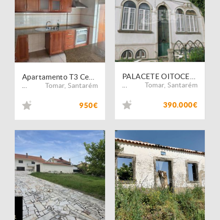
PALACETE OITOCENTISTA DE CHARME LEIRIA
Apartamento T3 Centro da cidade - APA3200/26
Tomar
,
Santarém
Tomar
,
Santarém
...
...
390.000€
950€