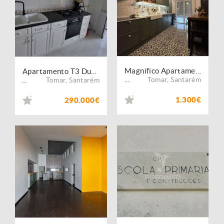
Magnifico Apartamento T3 c/Garagem - APA3209/26
Apartamento T3 Duplex - A3212/26
Tomar
,
Santarém
Tomar
,
Santarém
...
...
1.300€
290.000€