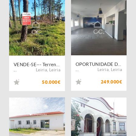
OPORTUNIDADE DE NEGÓCIO --- Loja de Comércio equipada para café e restaurante localizada na primeira linha de mar na Praia do Pedrogão; Consulte-nos.
VENDE-SE--- Terreno com a área de 1905 m2 , com 51,50 m2 de frente, inserido no aglomerado urbano em zona tranquila próxima das praias, do Pedrogão e Praia da Vieira. Consulte-nos.
Leiria
,
Leiria
Leiria
,
Leiria
...
...
249.000€
50.000€