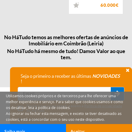
60.000€
No HáTudo temos as melhores ofertas de anúncios de
Imobiliário em Coimbrão (Leiria)
No HáTudo há mesmo de tudo! Damos Valor ao que
tem.
Seja o primeiro a receber as últimas
NOVIDADES
!
Utilizamos cookies próprios e de terceiros para lhe oferecer uma
melhor experiência e serviço. Para saber que cookies usamos e como
Declaro que compreendi e aceito a
Política de privacidade
os desativar, leia a política de cookies.
do HáTudo.
Ao ignorar ou fechar esta mensagem, e exceto se tiver desativado as
cookies, está a concordar com o seu uso neste dispositivo.
Anular subscrição
Saiba mais
Aceitar