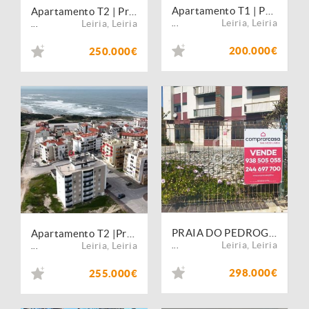
Apartamento T1 | Praia do Pedrogão, Leiria
Apartamento T2 | Praia do Pedrogão, Leiria
Leiria
,
Leiria
Leiria
,
Leiria
...
...
200.000€
250.000€
PRAIA DO PEDROGÃO----Espaço Comercial com a área útil de 166 m2, licenciado para Café e Restaurante, com duas entradas, uma boa exposição solar, acesso direto a arrecadação com a área de 130 m2; este espaço pode ser potenciado para outras atividades comer
Apartamento T2 |Praia do Pedrógão | A 2 Minutos da Praia
Leiria
,
Leiria
Leiria
,
Leiria
...
...
298.000€
255.000€