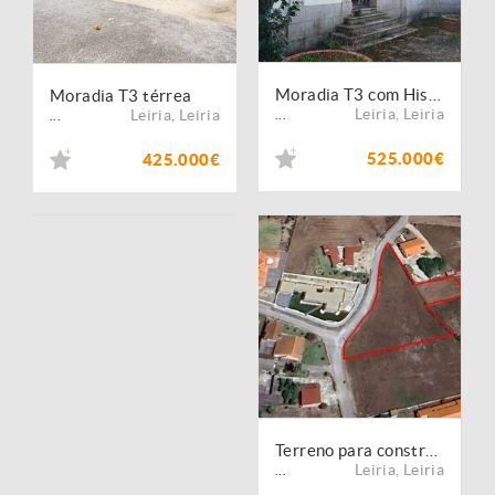
Moradia T3 com História, Conforto Moderno e Proximidade à Praia
Moradia T3 térrea
Leiria
,
Leiria
Leiria
,
Leiria
...
...
525.000€
425.000€
Terreno para construção em zona próxima de praia
Leiria
,
Leiria
...