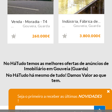
Indústria, Fábrica de Queijo, Participação maioritária. Portugal, Guarda.
Venda - Moradia - T4
Gouveia
,
Guarda
Gouveia
,
Guarda
...
...
3.800.000€
260.000€
No HáTudo temos as melhores ofertas de anúncios de
Imobiliário em Gouveia (Guarda)
No HáTudo há mesmo de tudo! Damos Valor ao que
tem.
Seja o primeiro a receber as últimas
NOVIDADES
!