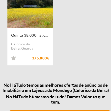
Quinta 38.000m2, com 400 Oliveiras, casa em PEDRA, inserida na Natureza. Portugal, Guarda, Celorico da Beira.
...
Celorico da
Beira
,
Guarda
375.000€
No HáTudo temos as melhores ofertas de anúncios de
Imobiliário em Lajeosa do Mondego (Celorico da Beira)
No HáTudo há mesmo de tudo! Damos Valor ao que
tem.