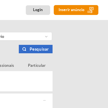
Login
Inserir anúncio
rio
Pesquisar
issionais
Particular
...