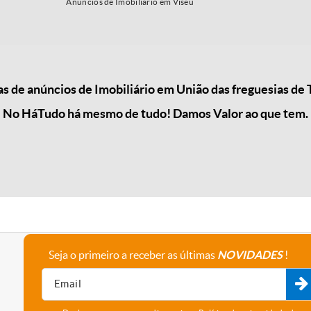
Anúncios de Imobiliário em Viseu
 de anúncios de Imobiliário em União das freguesias de T
No HáTudo há mesmo de tudo! Damos Valor ao que tem.
Seja o primeiro a receber as últimas
NOVIDADES
!
A empresa
Fale connosco
Recrutamento