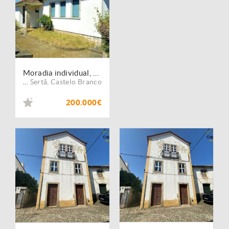
Moradia individual, para venda, Sertã - Pedrogão Pequeno
Sertã
,
Castelo Branco
...
200.000€