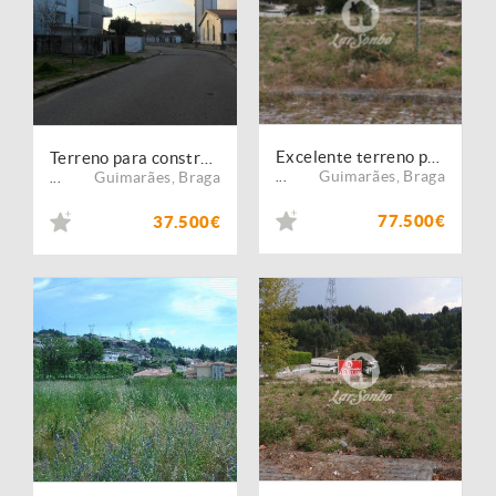
Excelente terreno para moradia
Terreno para construção
Guimarães
,
Braga
Guimarães
,
Braga
...
...
77.500€
37.500€