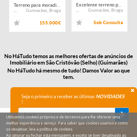
Excelente terreno para moradia
Terreno para moradias
Guimarães
,
Braga
Guimarães
,
Braga
...
...
Sob Consulta
155.000€
No HáTudo temos as melhores ofertas de anúncios de
Imobiliário em São Cristóvão (Selho) (Guimarães)
No HáTudo há mesmo de tudo! Damos Valor ao que
tem.
Seja o primeiro a receber as últimas
NOVIDADES
!
Utilizamos cookies próprios e de terceiros para lhe oferecer uma
melhor experiência e serviço. Para saber que cookies usamos e como
Declaro que compreendi e aceito a
Política de privacidade
os desativar, leia a política de cookies.
do HáTudo.
Ao ignorar ou fechar esta mensagem, e exceto se tiver desativado as