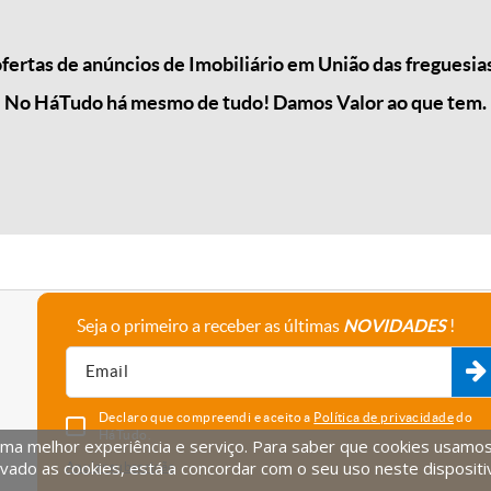
rtas de anúncios de Imobiliário em União das freguesias
No HáTudo há mesmo de tudo! Damos Valor ao que tem.
Seja o primeiro a receber as últimas
NOVIDADES
!
A empresa
Fale connosco
Recrutamento
Parceiros
Declaro que compreendi e aceito a
Política de privacidade
do
HáTudo.
uma melhor experiência e serviço. Para saber que cookies usamos e
vado as cookies, está a concordar com o seu uso neste dispositi
Anular subscrição