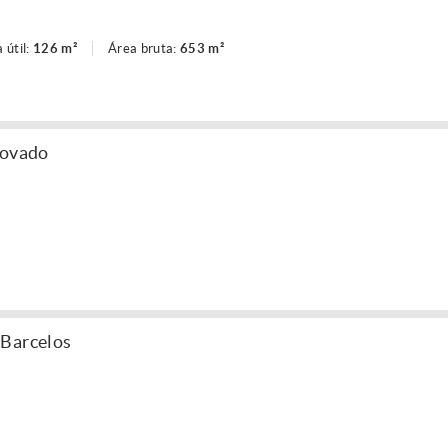
 útil:
126 m²
Área bruta:
653 m²
rovado
 Barcelos