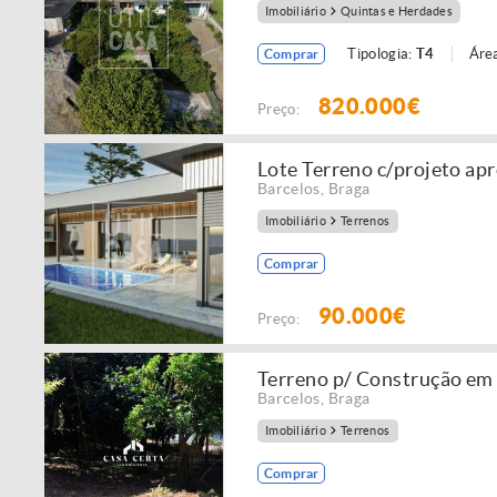
Imobiliário
Quintas e Herdades
Tipologia:
T4
Área
Comprar
820.000€
Preço:
Lote Terreno c/projeto ap
Barcelos
,
Braga
Imobiliário
Terrenos
Comprar
90.000€
Preço:
Terreno p/ Construção em
Barcelos
,
Braga
Imobiliário
Terrenos
Comprar