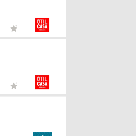
...
...