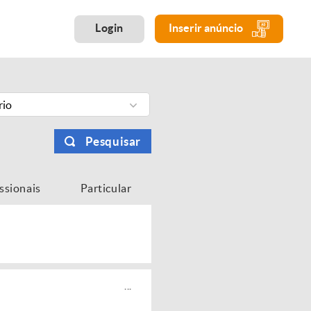
Login
Inserir anúncio
rio
Pesquisar
issionais
Particular
...