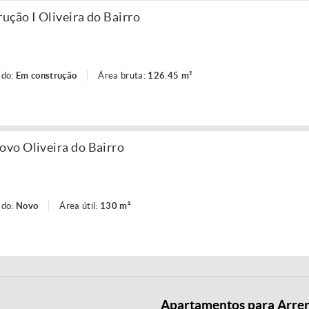
ção I Oliveira do Bairro
ado:
Em construção
Área bruta:
126.45 m²
vo Oliveira do Bairro
ado:
Novo
Área útil:
130 m²
Apartamentos para Arre