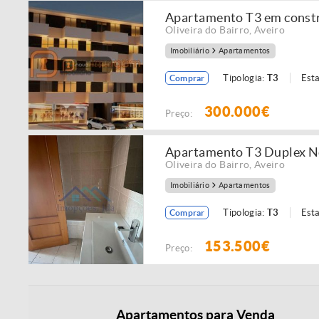
Apartamento T3 em constru
Oliveira do Bairro
,
Aveiro
Imobiliário
Apartamentos
Tipologia:
T3
Est
Comprar
300.000€
Preço:
Apartamento T3 Duplex No
Oliveira do Bairro
,
Aveiro
Imobiliário
Apartamentos
Tipologia:
T3
Est
Comprar
153.500€
Preço:
Apartamentos para Venda