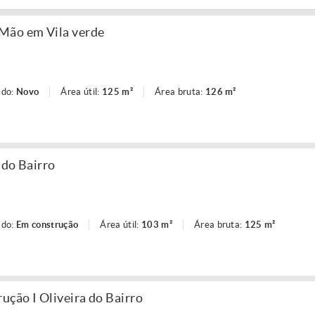
Mão em Vila verde
ado:
Novo
Área útil:
125 m²
Área bruta:
126 m²
 do Bairro
ado:
Em construção
Área útil:
103 m²
Área bruta:
125 m²
ção I Oliveira do Bairro