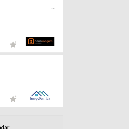
...
...
ndar