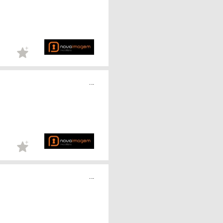
...
...