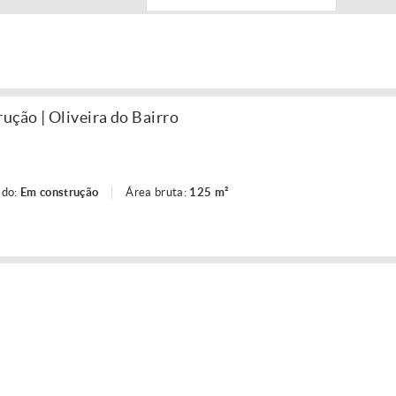
ção | Oliveira do Bairro
ado:
Em construção
Área bruta:
125 m²