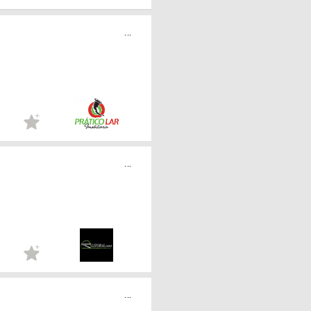
...
...
...