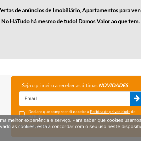
rtas de anúncios de Imobiliário, Apartamentos para vend
No HáTudo há mesmo de tudo! Damos Valor ao que tem.
Seja o primeiro a receber as últimas
NOVIDADES
!
A empresa
Fale connosco
Recrutamento
Parceiros
Declaro que compreendi e aceito a
Política de privacidade
do
HáTudo.
uma melhor experiência e serviço. Para saber que cookies usamos e
vado as cookies, está a concordar com o seu uso neste dispositi
Anular subscrição