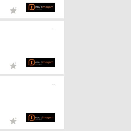
...
...