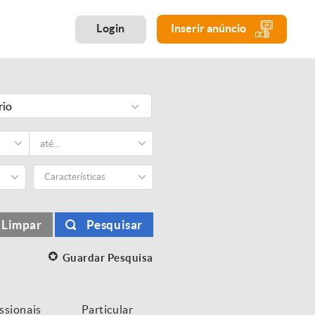
Login
Inserir anúncio
rio
Características
Limpar
Pesquisar
Guardar Pesquisa
issionais
Particular