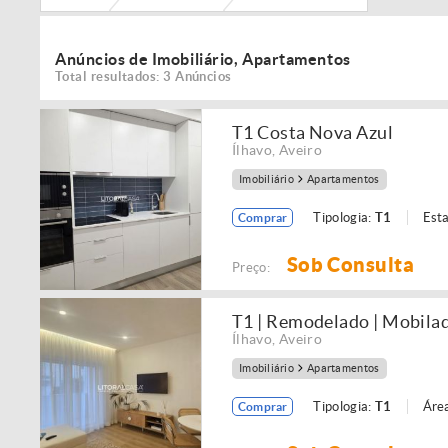
Anúncios de Imobiliário, Apartamentos
Total resultados: 3 Anúncios
T1 Costa Nova Azul
Ílhavo
,
Aveiro
Imobiliário
Apartamentos
Tipologia:
T1
Est
Comprar
Sob Consulta
Preço:
T1 | Remodelado | Mobilad
Ílhavo
,
Aveiro
Imobiliário
Apartamentos
Tipologia:
T1
Área
Comprar