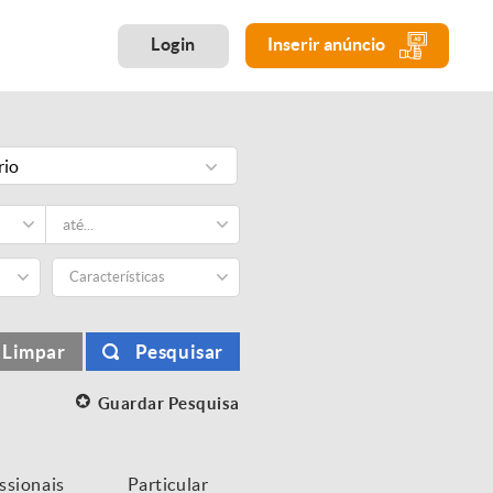
Login
Inserir anúncio
rio
Características
Limpar
Pesquisar
Guardar Pesquisa
issionais
Particular