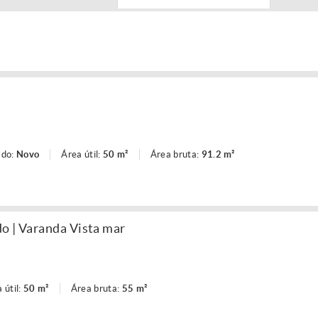
ado:
Novo
Área útil:
50 m²
Área bruta:
91.2 m²
o | Varanda Vista mar
 útil:
50 m²
Área bruta:
55 m²