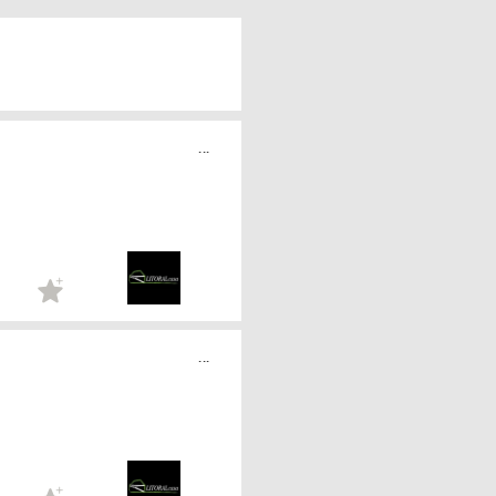
...
...