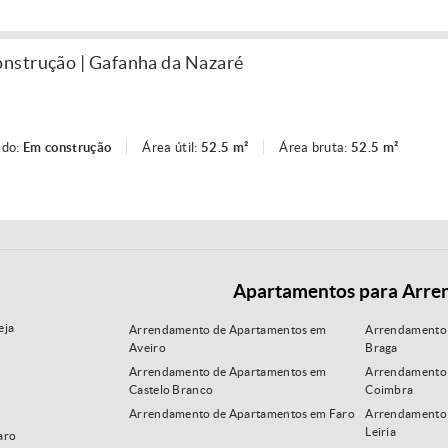
nstrução | Gafanha da Nazaré
ado:
Em construção
Área útil:
52.5 m²
Área bruta:
52.5 m²
Apartamentos para Arre
eja
Arrendamento de Apartamentos em
Arrendamento
Aveiro
Braga
Arrendamento de Apartamentos em
Arrendamento
Castelo Branco
Coimbra
Arrendamento de Apartamentos em Faro
Arrendamento
Leiria
aro