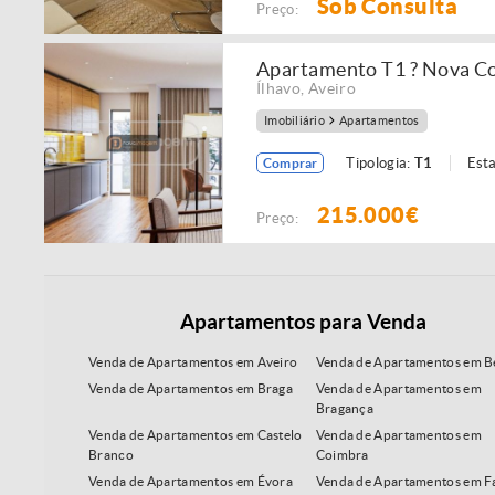
Sob Consulta
Preço:
Apartamento T1 ? Nova Co
Ílhavo
,
Aveiro
Imobiliário
Apartamentos
Tipologia:
T1
Est
Comprar
215.000€
Preço:
Apartamentos para Venda
Venda de Apartamentos em Aveiro
Venda de Apartamentos em B
Venda de Apartamentos em Braga
Venda de Apartamentos em
Bragança
Venda de Apartamentos em Castelo
Venda de Apartamentos em
Branco
Coimbra
Venda de Apartamentos em Évora
Venda de Apartamentos em F