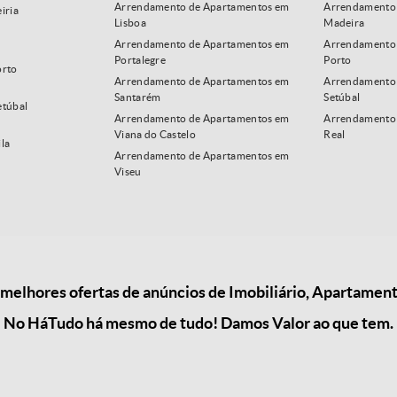
Arrendamento de Apartamentos em
Arrendamento 
iria
Lisboa
Madeira
Arrendamento de Apartamentos em
Arrendamento 
Portalegre
Porto
orto
Arrendamento de Apartamentos em
Arrendamento
Santarém
Setúbal
etúbal
Arrendamento de Apartamentos em
Arrendamento 
Viana do Castelo
Real
la
Arrendamento de Apartamentos em
Viseu
elhores ofertas de anúncios de Imobiliário, Apartament
No HáTudo há mesmo de tudo! Damos Valor ao que tem.