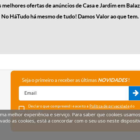
melhores ofertas de anúncios de Casa e Jardim em Balaz
No HáTudo há mesmo de tudo! Damos Valor ao que tem.
Seja o primeiro a receber as últimas
NOVIDADES
!
A empresa
Fale connosco
Recrutamento
Parceiros
Declaro que compreendi e aceito a
Política de privacidade
do
HáTudo.
uma melhor experiência e serviço. Para saber que cookies usamos e
vado as cookies, está a concordar com o seu uso neste dispositi
Anular subscrição