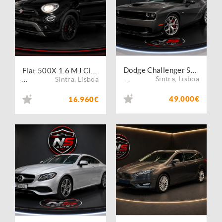
Dodge Challenger SXT
Fiat 500X 1.6 MJ City Cross DCT
Sintra
,
Lisboa
Sintra
,
Lisboa
...
...
49.000€
16.960€