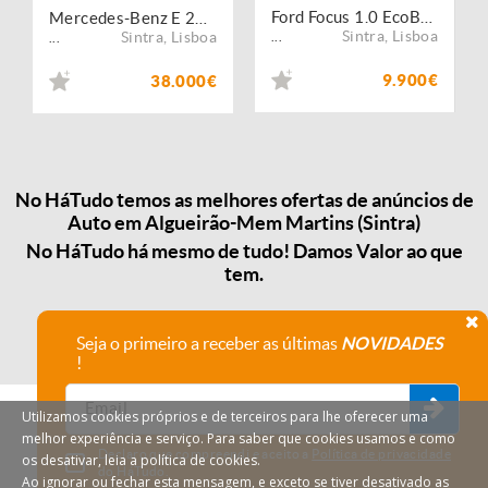
Ford Focus 1.0 EcoBoost S&S TITANIUM
Mercedes-Benz E 220 Coupe
Sintra
,
Lisboa
Sintra
,
Lisboa
...
...
9.900€
38.000€
No HáTudo temos as melhores ofertas de anúncios de
Auto em Algueirão-Mem Martins (Sintra)
No HáTudo há mesmo de tudo! Damos Valor ao que
tem.
Seja o primeiro a receber as últimas
NOVIDADES
!
Utilizamos cookies próprios e de terceiros para lhe oferecer uma
melhor experiência e serviço. Para saber que cookies usamos e como
Declaro que compreendi e aceito a
Política de privacidade
os desativar, leia a política de cookies.
do HáTudo.
Ao ignorar ou fechar esta mensagem, e exceto se tiver desativado as