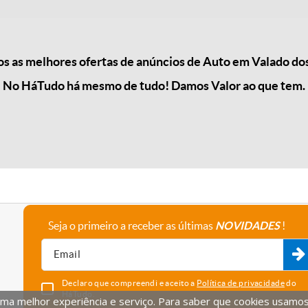
 as melhores ofertas de anúncios de Auto em Valado dos
No HáTudo há mesmo de tudo! Damos Valor ao que tem.
Seja o primeiro a receber as últimas
NOVIDADES
!
A empresa
Fale connosco
Recrutamento
Parceiros
Declaro que compreendi e aceito a
Política de privacidade
do
HáTudo.
uma melhor experiência e serviço. Para saber que cookies usamos e