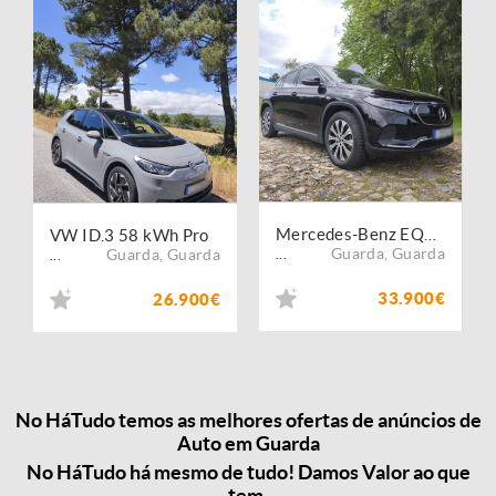
Mercedes-Benz EQA 250+ Progressive
VW ID.3 58 kWh Pro
Guarda
,
Guarda
Guarda
,
Guarda
...
...
33.900€
26.900€
No HáTudo temos as melhores ofertas de anúncios de
Auto em Guarda
No HáTudo há mesmo de tudo! Damos Valor ao que
tem.