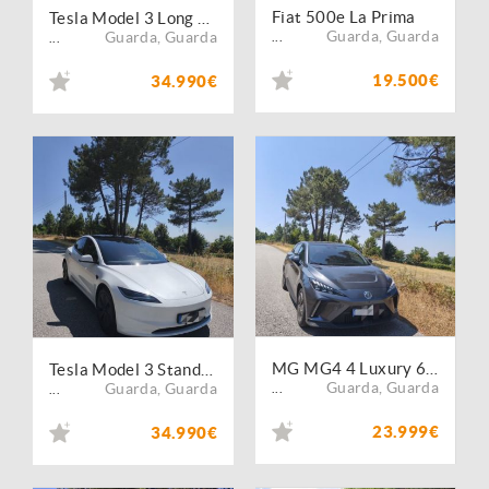
Fiat 500e La Prima
Tesla Model 3 Long Range RWD
Guarda
,
Guarda
Guarda
,
Guarda
...
...
19.500€
34.990€
MG MG4 4 Luxury 64 kWh
Tesla Model 3 Standard RWD
Guarda
,
Guarda
Guarda
,
Guarda
...
...
23.999€
34.990€