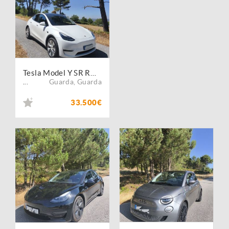
Tesla Model Y SR RWD
Guarda
,
Guarda
...
33.500€