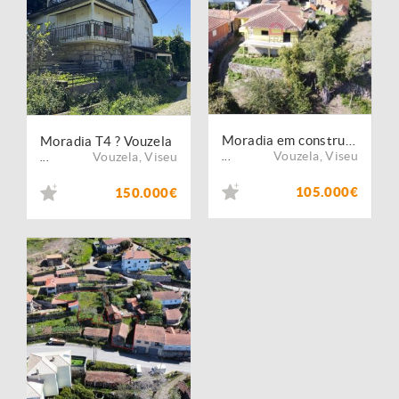
Moradia em construção ? Vouzela
Moradia T4 ? Vouzela
Vouzela
,
Viseu
Vouzela
,
Viseu
...
...
105.000€
150.000€