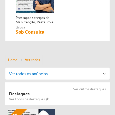
Prestação serviços de
Manutenção, Restauro e
Remodelação de
Lisboa
imóveis!
Sob Consulta
Home
Ver todos
Ver todos os anúncios
Ver outros destaques
Destaques
Ver todos os destaques