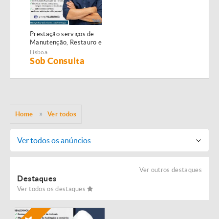
Prestação serviços de
Manutenção, Restauro e
Remodelação de
Lisboa
imóveis!
Sob Consulta
Home
Ver todos
Ver todos os anúncios
Ver outros destaques
Destaques
Ver todos os destaques