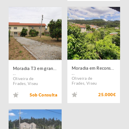
Moradia em Reconstrução ? Oliveira de Frades
Moradia T3 em granito, c/ piscina ? Oliveira de Frades
...
...
Oliveira de
Oliveira de
Frades
,
Viseu
Frades
,
Viseu
25.000€
Sob Consulta