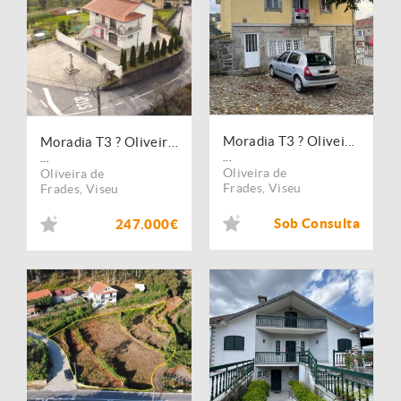
Moradia T3 ? Oliveira de Frades
Moradia T3 ? Oliveira de Frades
...
...
Oliveira de
Oliveira de
Frades
,
Viseu
Frades
,
Viseu
Sob Consulta
247.000€