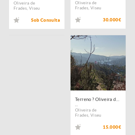
Oliveira de
Oliveira de
Frades
,
Viseu
Frades
,
Viseu
30.000€
Sob Consulta
Terreno ? Oliveira de Frades
...
Oliveira de
Frades
,
Viseu
15.000€