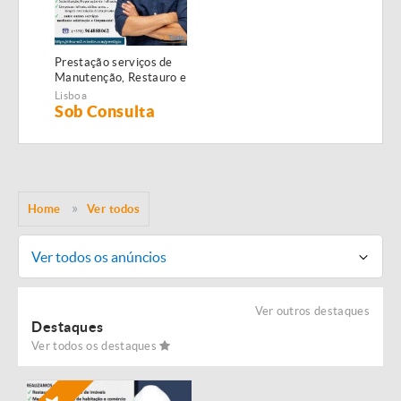
Prestação serviços de
Manutenção, Restauro e
Remodelação de
Lisboa
imóveis!
Sob Consulta
Home
Ver todos
Ver todos os anúncios
Ver outros destaques
Destaques
Ver todos os destaques