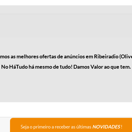
os as melhores ofertas de anúncios em Ribeiradio (Olive
No HáTudo há mesmo de tudo! Damos Valor ao que tem.
Seja o primeiro a receber as últimas
NOVIDADES
!
A empresa