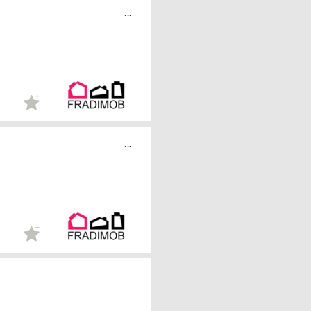
...
...