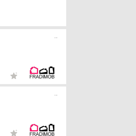
...
...