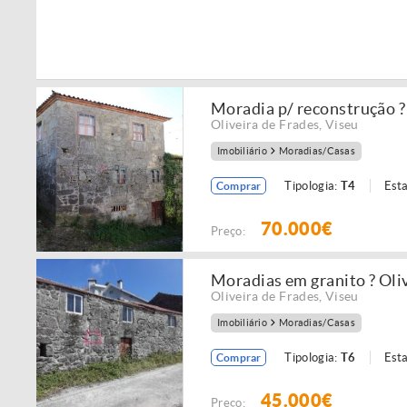
Moradia p/ reconstrução ?
Oliveira de Frades
,
Viseu
Imobiliário
Moradias/Casas
Tipologia:
T4
Est
Comprar
70.000€
Preço:
Moradias em granito ? Oli
Oliveira de Frades
,
Viseu
Imobiliário
Moradias/Casas
Tipologia:
T6
Est
Comprar
45.000€
Preço: