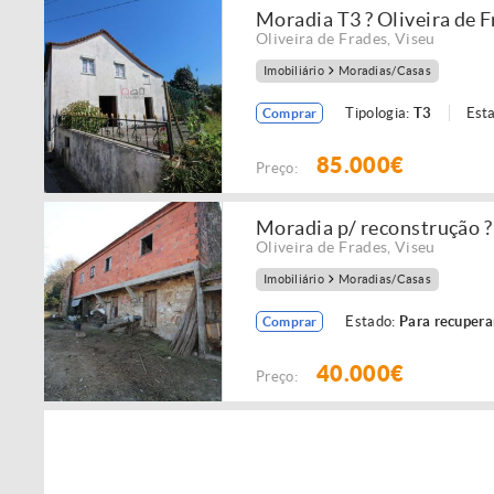
Moradia T3 ? Oliveira de 
Oliveira de Frades
,
Viseu
Imobiliário
Moradias/Casas
Tipologia:
T3
Est
Comprar
85.000€
Preço:
Moradia p/ reconstrução ?
Oliveira de Frades
,
Viseu
Imobiliário
Moradias/Casas
Estado:
Para recupera
Comprar
40.000€
Preço: