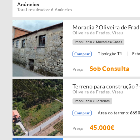
Anúncios
Total resultados: 6 Anúncios
Moradia ? Oliveira de Frad
Oliveira de Frades
,
Viseu
Imobiliário
Moradias/Casas
Tipologia:
T1
Est
Comprar
Sob Consulta
Preço:
Terreno para construção ? 
Oliveira de Frades
,
Viseu
Imobiliário
Terrenos
Área do terreno:
6650
Comprar
45.000€
Preço: