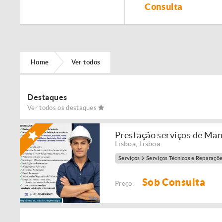
Remodelação de
Consulta
imóveis!
Home
Ver todos
Destaques
Ver todos os destaques
Prestação serviços de Ma
Lisboa
,
Lisboa
Serviços
Serviços Técnicos e Reparaçõ
Sob Consulta
Preço: