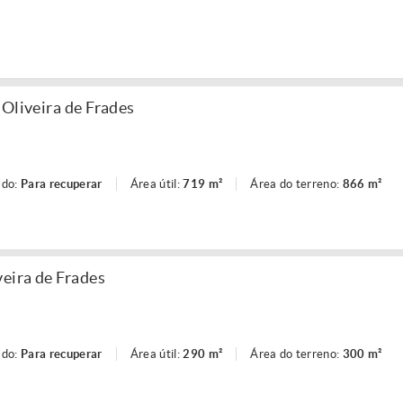
 Oliveira de Frades
ado:
Para recuperar
Área útil:
719 m²
Área do terreno:
866 m²
veira de Frades
ado:
Para recuperar
Área útil:
290 m²
Área do terreno:
300 m²