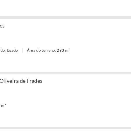
es
ado:
Usado
Área do terreno:
290 m²
Oliveira de Frades
 m²