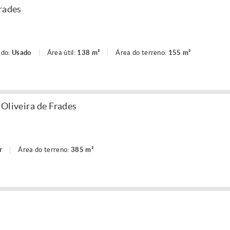
Frades
ado:
Usado
Área útil:
138 m²
Área do terreno:
155 m²
 Oliveira de Frades
r
Área do terreno:
385 m²