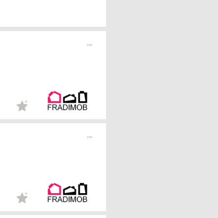
...
...