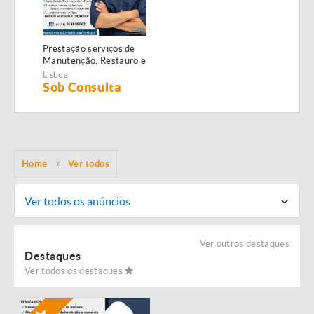
Prestação serviços de
Manutenção, Restauro e
Remodelação de
Lisboa
imóveis!
Sob Consulta
Home
Ver todos
Ver todos os anúncios
Ver outros destaques
Destaques
Ver todos os destaques