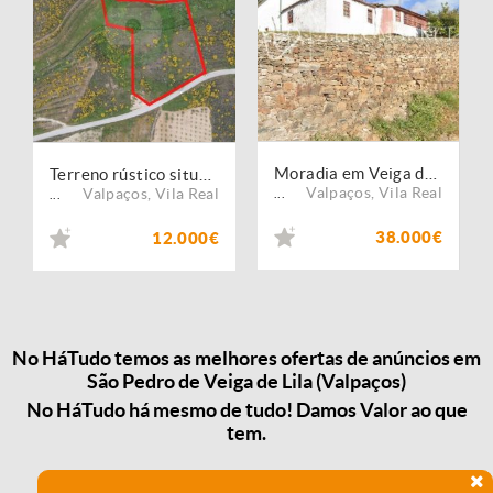
Moradia em Veiga de Lila, Valpaços
Terreno rústico situado em Veiga do Lila
Valpaços
,
Vila Real
Valpaços
,
Vila Real
...
...
38.000€
12.000€
No HáTudo temos as melhores ofertas de anúncios em
São Pedro de Veiga de Lila (Valpaços)
No HáTudo há mesmo de tudo! Damos Valor ao que
tem.