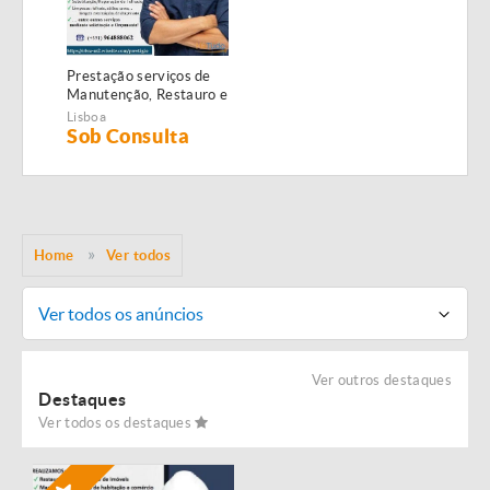
Prestação serviços de
Manutenção, Restauro e
Remodelação de
Lisboa
imóveis!
Sob Consulta
Home
Ver todos
Ver todos os anúncios
Ver outros destaques
Destaques
Ver todos os destaques