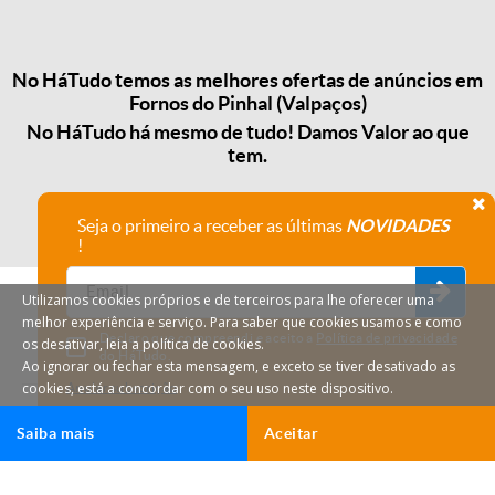
No HáTudo temos as melhores ofertas de anúncios em
Fornos do Pinhal (Valpaços)
No HáTudo há mesmo de tudo! Damos Valor ao que
tem.
Seja o primeiro a receber as últimas
NOVIDADES
!
Utilizamos cookies próprios e de terceiros para lhe oferecer uma
melhor experiência e serviço. Para saber que cookies usamos e como
Declaro que compreendi e aceito a
Política de privacidade
os desativar, leia a política de cookies.
do HáTudo.
Ao ignorar ou fechar esta mensagem, e exceto se tiver desativado as
cookies, está a concordar com o seu uso neste dispositivo.
Anular subscrição
Saiba mais
Aceitar
HáTudo © 2026 Todos os direitos reservados.