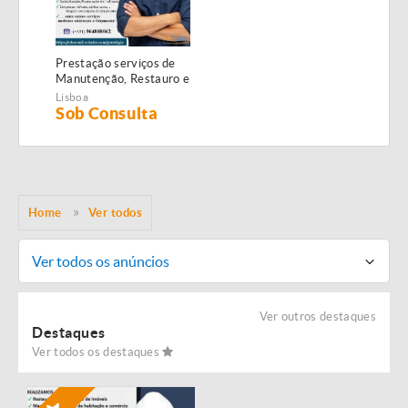
Prestação serviços de
Manutenção, Restauro e
Remodelação de
Lisboa
imóveis!
Sob Consulta
Home
Ver todos
Ver todos os anúncios
Ver outros destaques
Destaques
Ver todos os destaques