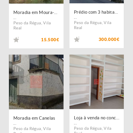
Prédio com 3 habitações no Peso da Régua
Moradia em Moura-Morta com vistas para o rio
...
...
Peso da Régua
,
Vila
Peso da Régua
,
Vila
Real
Real
300.000€
15.500€
Loja à venda no concelho de Peso da Régua, Vila Real
Moradia em Canelas
...
...
Peso da Régua
,
Vila
Peso da Régua
,
Vila