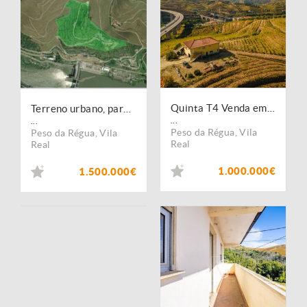
Quinta T4 Venda em Peso da Régua e Godim,Peso da Régua
Terreno urbano, para venda, Peso da Régua - Canelas
...
...
Peso da Régua
,
Vila
Peso da Régua
,
Vila
Real
Real
1.000.000€
1.500.000€