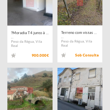
Terreno com vistas belíssimas para a Régua e rio Douro
?Moradia T4 junto à margem do rio Douro
...
...
Peso da Régua
,
Vila
Peso da Régua
,
Vila
Real
Real
Sob Consulta
900.000€