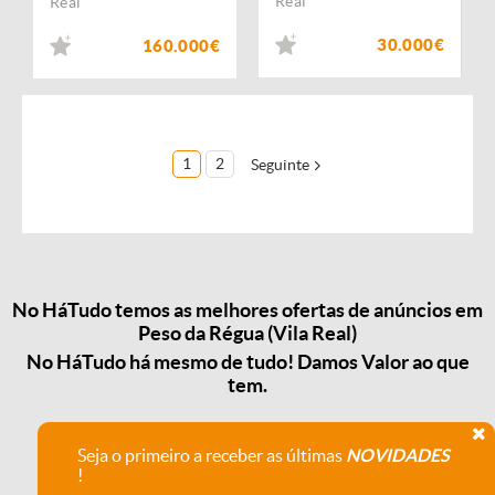
Real
Real
30.000€
160.000€
1
2
Seguinte
No HáTudo temos as melhores ofertas de anúncios em
Peso da Régua (Vila Real)
No HáTudo há mesmo de tudo! Damos Valor ao que
tem.
Seja o primeiro a receber as últimas
NOVIDADES
!