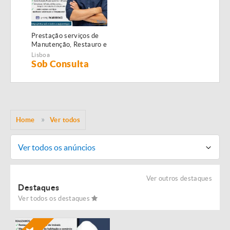
Prestação serviços de
Manutenção, Restauro e
Remodelação de
Lisboa
imóveis!
Sob Consulta
Home
Ver todos
Ver todos os anúncios
Ver outros destaques
Destaques
Ver todos os destaques