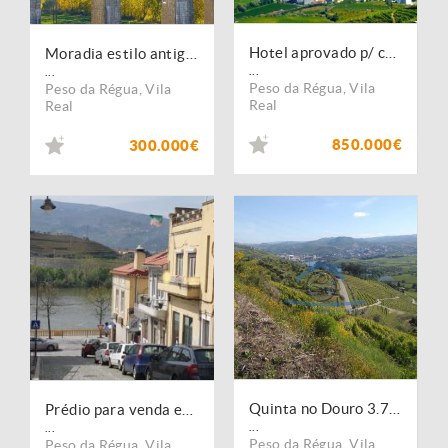
Hotel aprovado p/ construção, 20 quartos, Peso da Régua. Portugal, Douro, Régua.
Moradia estilo antigo, V4, vista rio Douro. Portugal, Peso da Régua, Douro.
...
...
Peso da Régua
,
Vila
Peso da Régua
,
Vila
Real
Real
850.000€
300.000€
Quinta no Douro 3.75 Ha
Prédio para venda em Peso da Régua com vistas rio Douro
...
...
Peso da Régua
,
Vila
Peso da Régua
,
Vila