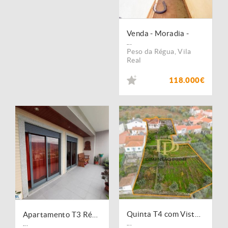
Venda - Moradia -
...
Peso da Régua
,
Vila
Real
118.000€
Quinta T4 com Vista Panorâmica em Poiares (Peso da Régua)
Apartamento T3 Régua
...
...