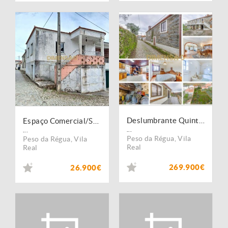
Deslumbrante Quinta V4 com Vistas Privilegiadas no Coração da Régua DCI143
Espaço Comercial/Serviços 1 andar e R/C (garagem) com área de 60m2 em cada piso DCI144
...
...
Peso da Régua
,
Vila
Peso da Régua
,
Vila
Real
Real
269.900€
26.900€