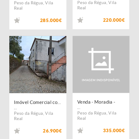
Peso da Régua
,
Vila
Peso da Régua
,
Vila
Real
Real
220.000€
285.000€
Venda - Moradia -
Imóvel Comercial com Possibilidade de Conversão em Habitação em Poiares, Peso da Régua
...
...
Peso da Régua
,
Vila
Peso da Régua
,
Vila
Real
Real
335.000€
26.900€