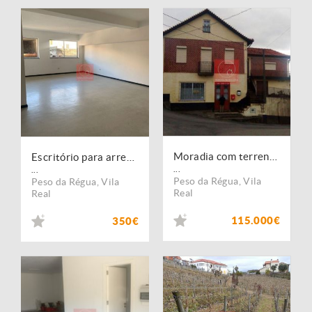
Moradia com terreno em Moura morta
Escritório para arrendamento no Peso da Régua
...
...
Peso da Régua
,
Vila
Peso da Régua
,
Vila
Real
Real
115.000€
350€