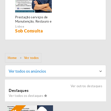
Prestação serviços de
Manutenção, Restauro e
Remodelação de
Lisboa
imóveis!
Sob Consulta
Home
Ver todos
Ver todos os anúncios
Ver outros destaques
Destaques
Ver todos os destaques