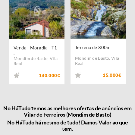
Terreno de 800m
Venda - Moradia - T1
...
...
Mondim de Basto
,
Vila
Mondim de Basto
,
Vila
Real
Real
15.000€
140.000€
No HáTudo temos as melhores ofertas de anúncios em
Vilar de Ferreiros (Mondim de Basto)
No HáTudo há mesmo de tudo! Damos Valor ao que
tem.