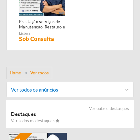
Prestação serviços de
Manutenção, Restauro e
Remodelação de
Lisboa
imóveis!
Sob Consulta
Home
Ver todos
Ver todos os anúncios
Ver outros destaques
Destaques
Ver todos os destaques