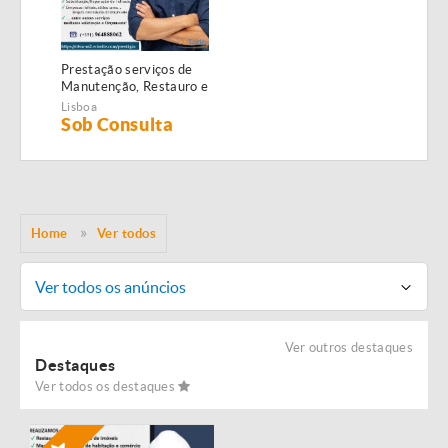
Prestação serviços de
Manutenção, Restauro e
Remodelação de
Lisboa
imóveis!
Sob Consulta
Home
Ver todos
Ver todos os anúncios
Ver outros destaques
Destaques
Ver todos os destaques