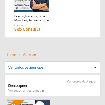
Prestação serviços de
Manutenção, Restauro e
Remodelação de
Lisboa
imóveis!
Sob Consulta
Home
Ver todos
Ver todos os anúncios
Ver outros destaques
Destaques
Ver todos os destaques