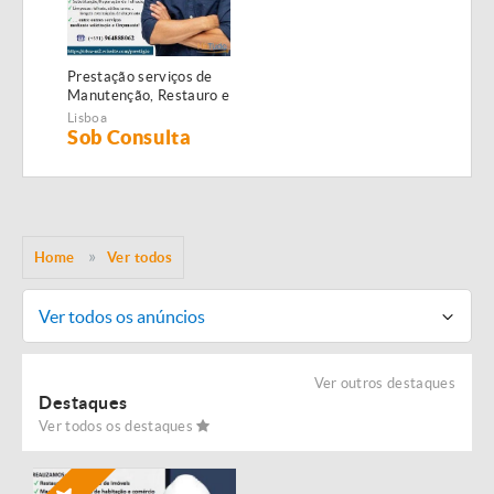
Prestação serviços de
Manutenção, Restauro e
Remodelação de
Lisboa
imóveis!
Sob Consulta
Home
Ver todos
Ver todos os anúncios
Ver outros destaques
Destaques
Ver todos os destaques