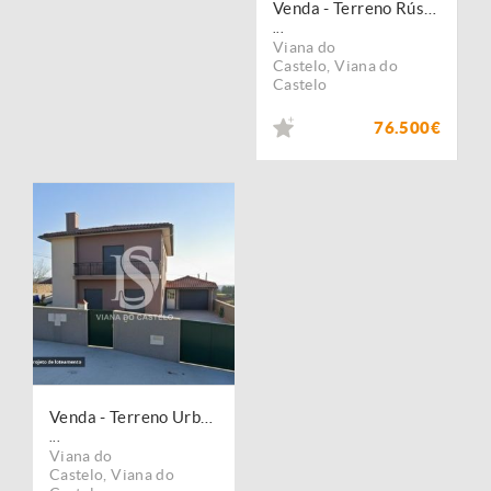
Venda - Terreno Rústico
...
Viana do
Castelo
,
Viana do
Castelo
76.500€
Venda - Terreno Urbano
...
Viana do
Castelo
,
Viana do