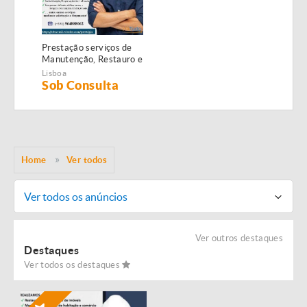
Prestação serviços de
Manutenção, Restauro e
Remodelação de
Lisboa
imóveis!
Sob Consulta
Home
Ver todos
Ver todos os anúncios
Ver outros destaques
Destaques
Ver todos os destaques