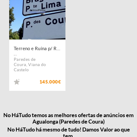
Terreno e Ruína p/ Restauro e Expansão, no Minho, em Agualonga. Portugal, V. do Castelo, Paredes de Coura.
...
Paredes de
Coura
,
Viana do
Castelo
145.000€
No HáTudo temos as melhores ofertas de anúncios em
Agualonga (Paredes de Coura)
No HáTudo há mesmo de tudo! Damos Valor ao que
tem.