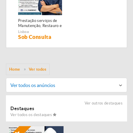
Prestação serviços de
Manutenção, Restauro e
Remodelação de
Lisboa
imóveis!
Sob Consulta
Home
Ver todos
Ver todos os anúncios
Ver outros destaques
Destaques
Ver todos os destaques