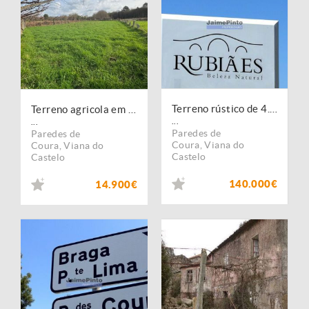
Terreno rústico de 4.900m2 e ruína, Rubiães, em Paredes de Coura. Portugal, Minho, Paredes de Coura.
Terreno agricola em Sao Martinho Coura
...
...
Paredes de
Paredes de
Coura
,
Viana do
Coura
,
Viana do
Castelo
Castelo
140.000€
14.900€