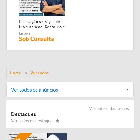
Prestação serviços de
Manutenção, Restauro e
Remodelação de
Lisboa
imóveis!
Sob Consulta
Home
Ver todos
Ver todos os anúncios
Ver outros destaques
Destaques
Ver todos os destaques