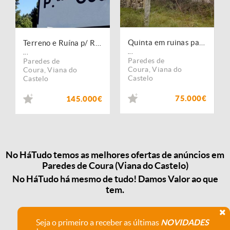
Quinta em ruinas para reconstrução em Paredes de Coura.
Terreno e Ruína p/ Restauro e Expansão, no Minho, em Agualonga. Portugal, V. do Castelo, Paredes de Coura.
...
...
Paredes de
Paredes de
Coura
,
Viana do
Coura
,
Viana do
Castelo
Castelo
75.000€
145.000€
No HáTudo temos as melhores ofertas de anúncios em
Paredes de Coura (Viana do Castelo)
No HáTudo há mesmo de tudo! Damos Valor ao que
tem.
Seja o primeiro a receber as últimas
NOVIDADES