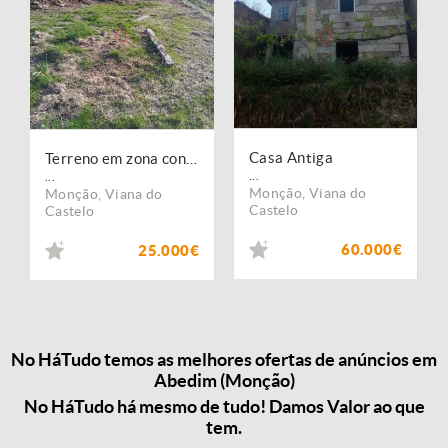
Casa Antiga
Terreno em zona constructiva.
...
...
Monção
,
Viana do
Monção
,
Viana do
Castelo
Castelo
60.000€
25.000€
No HáTudo temos as melhores ofertas de anúncios em
Abedim (Monção)
No HáTudo há mesmo de tudo! Damos Valor ao que
tem.