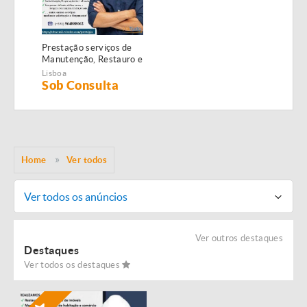
Prestação serviços de
Manutenção, Restauro e
Remodelação de
Lisboa
imóveis!
Sob Consulta
Home
Ver todos
Ver todos os anúncios
Ver outros destaques
Destaques
Ver todos os destaques