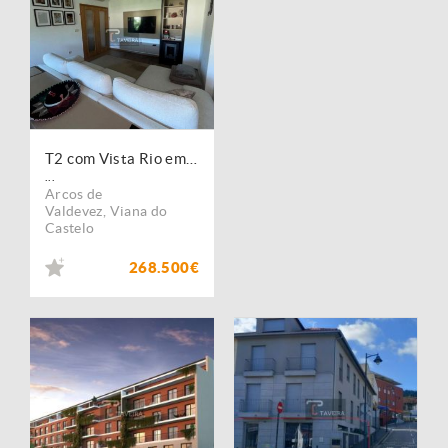
T2 com Vista Rio em Localização Privilegiada ? Arcos de Valdevez
...
Arcos de
Valdevez
,
Viana do
Castelo
268.500€