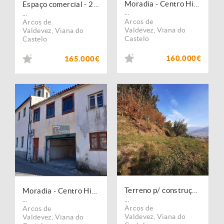
Moradia - Centro Histórico
Espaço comercial - 2 frentes + Garagem
...
...
Arcos de
Arcos de
Valdevez
,
Viana do
Valdevez
,
Viana do
Castelo
Castelo
160.000€
165.000€
Terreno p/ construção + Ruina
Moradia - Centro Histórico
...
...
Arcos de
Arcos de
Valdevez
,
Viana do
Valdevez
,
Viana do