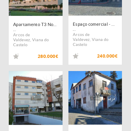
Espaço comercial - Restauracao e bebidas - comercio e serviços
Apartamento T3 Novo
...
...
Arcos de
Arcos de
Valdevez
,
Viana do
Valdevez
,
Viana do
Castelo
Castelo
240.000€
280.000€