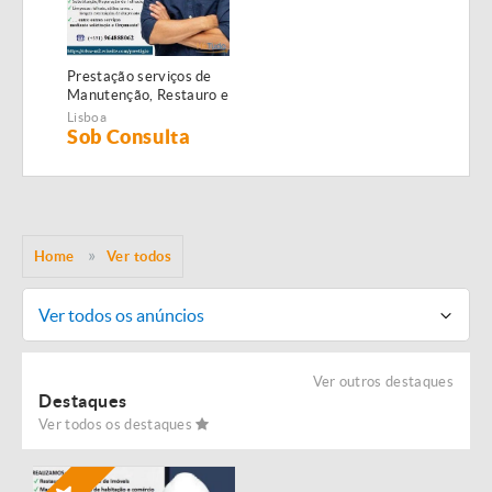
Prestação serviços de
Manutenção, Restauro e
Remodelação de
Lisboa
imóveis!
Sob Consulta
Home
Ver todos
Ver todos os anúncios
Ver outros destaques
Destaques
Ver todos os destaques