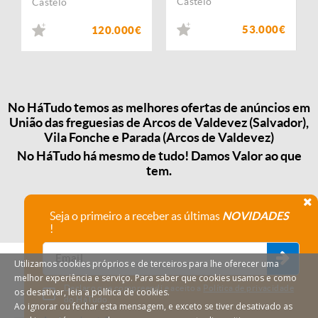
Castelo
Castelo
53.000€
120.000€
No HáTudo temos as melhores ofertas de anúncios em
União das freguesias de Arcos de Valdevez (Salvador),
Vila Fonche e Parada (Arcos de Valdevez)
No HáTudo há mesmo de tudo! Damos Valor ao que
tem.
Seja o primeiro a receber as últimas
NOVIDADES
!
Utilizamos cookies próprios e de terceiros para lhe oferecer uma
melhor experiência e serviço. Para saber que cookies usamos e como
Declaro que compreendi e aceito a
Política de privacidade
os desativar, leia a política de cookies.
do HáTudo.
Ao ignorar ou fechar esta mensagem, e exceto se tiver desativado as