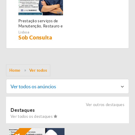
Prestação serviços de
Manutenção, Restauro e
Remodelação de
Lisboa
imóveis!
Sob Consulta
Home
Ver todos
Ver todos os anúncios
Ver outros destaques
Destaques
Ver todos os destaques