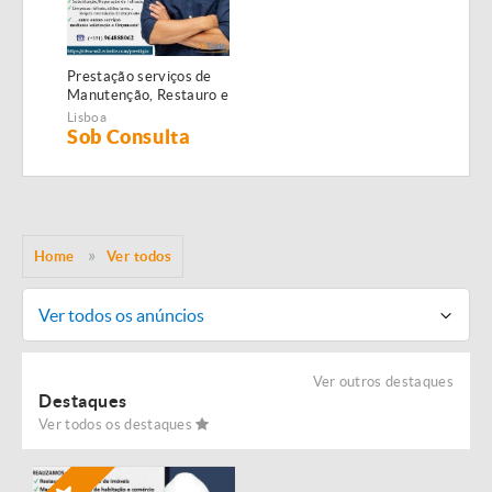
Prestação serviços de
Manutenção, Restauro e
Remodelação de
Lisboa
imóveis!
Sob Consulta
Home
Ver todos
Ver todos os anúncios
Ver outros destaques
Destaques
Ver todos os destaques