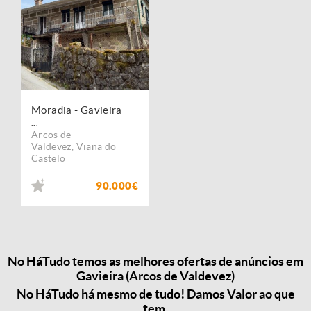
Moradia - Gavieira
...
Arcos de
Valdevez
,
Viana do
Castelo
90.000€
No HáTudo temos as melhores ofertas de anúncios em
Gavieira (Arcos de Valdevez)
No HáTudo há mesmo de tudo! Damos Valor ao que
tem.