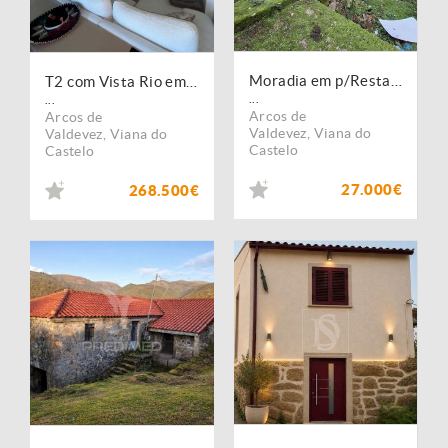
Moradia em p/Restauro no Parque Nacional - Peneda-Gerês
T2 com Vista Rio em Localização Privilegiada ? Arcos de Valdevez
...
...
Arcos de
Arcos de
Valdevez
,
Viana do
Valdevez
,
Viana do
Castelo
Castelo
27.000€
268.500€