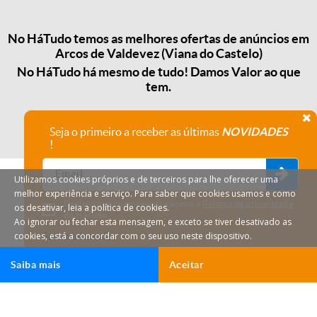
No HáTudo temos as melhores ofertas de anúncios em
Arcos de Valdevez (Viana do Castelo)
No HáTudo há mesmo de tudo! Damos Valor ao que
tem.
Seja o primeiro a receber as últimas
NOVIDADES
!
Utilizamos cookies próprios e de terceiros para lhe oferecer uma
melhor experiência e serviço. Para saber que cookies usamos e como
Declaro que compreendi e aceito a
Política de privacidade
os desativar, leia a política de cookies.
do HáTudo.
Ao ignorar ou fechar esta mensagem, e exceto se tiver desativado as
cookies, está a concordar com o seu uso neste dispositivo.
Anular subscrição
Saiba mais
Aceitar
HáTudo © 2026 Todos os direitos reservados.