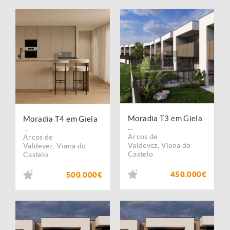
Moradia T3 em Giela
Moradia T4 em Giela
...
...
Arcos de
Arcos de
Valdevez
,
Viana do
Valdevez
,
Viana do
Castelo
Castelo
450.000€
500.000€