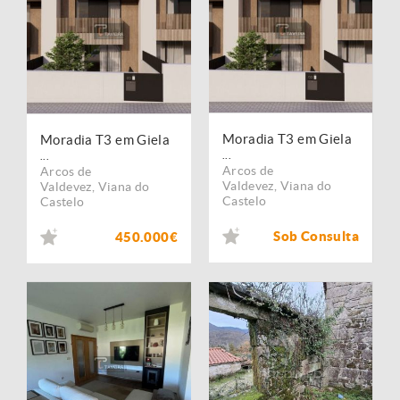
Moradia T3 em Giela
Moradia T3 em Giela
...
...
Arcos de
Arcos de
Valdevez
,
Viana do
Valdevez
,
Viana do
Castelo
Castelo
Sob Consulta
450.000€