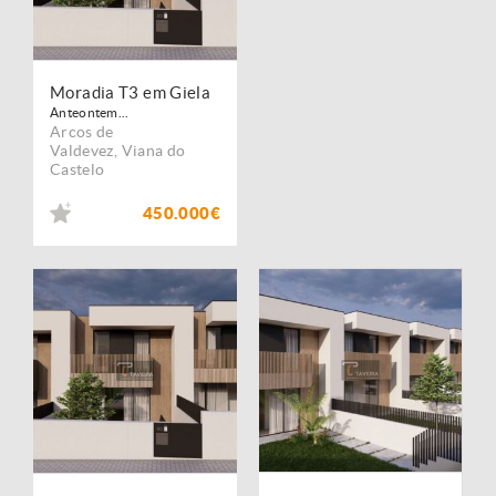
Moradia T3 em Giela
Anteontem...
Arcos de
Valdevez
,
Viana do
Castelo
450.000€