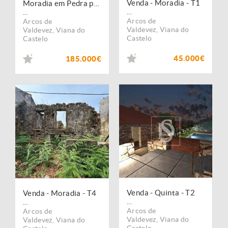
Venda - Moradia - T1
Moradia em Pedra p/ Restauro - Parque Nacional Peneda-Gerês
...
...
Arcos de
Arcos de
Valdevez
,
Viana do
Valdevez
,
Viana do
Castelo
Castelo
45.000€
185.000€
Venda - Quinta - T2
Venda - Moradia - T4
...
...
Arcos de
Arcos de
Valdevez
,
Viana do
Valdevez
,
Viana do