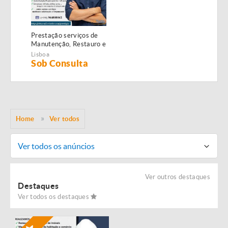
Prestação serviços de
Manutenção, Restauro e
Remodelação de
Lisboa
imóveis!
Sob Consulta
Home
Ver todos
Ver todos os anúncios
Ver outros destaques
Destaques
Ver todos os destaques