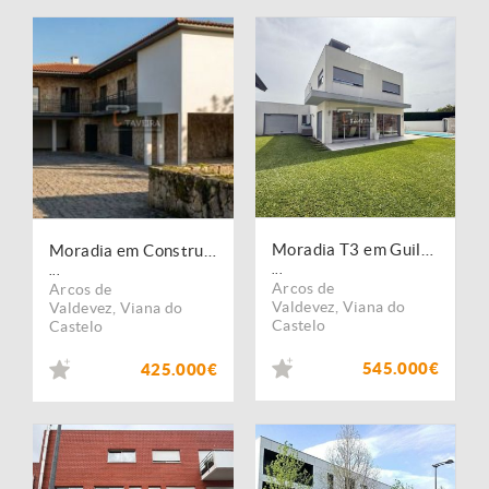
Moradia T3 em Guilhadeses
Moradia em Construção
...
...
Arcos de
Arcos de
Valdevez
,
Viana do
Valdevez
,
Viana do
Castelo
Castelo
545.000€
425.000€