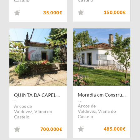
Castelo
Castelo
150.000€
35.000€
Moradia em Construção
QUINTA DA CAPELA | Uma Propriedade de Excelência no Alto Minho ? Património, Natureza e Investimento
...
...
Arcos de
Arcos de
Valdevez
,
Viana do
Valdevez
,
Viana do
Castelo
Castelo
485.000€
700.000€