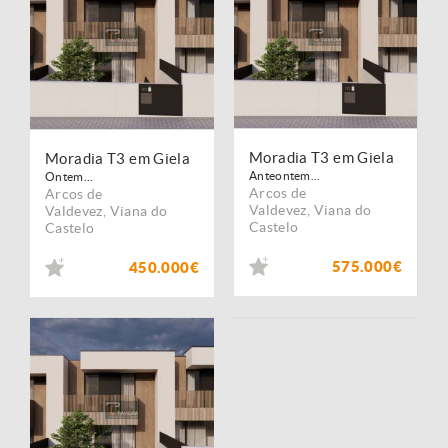
Moradia T3 em Giela
Moradia T3 em Giela
Anteontem...
Ontem...
Arcos de
Arcos de
Valdevez
,
Viana do
Valdevez
,
Viana do
Castelo
Castelo
575.000€
450.000€