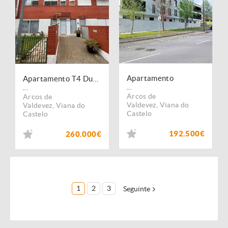
Apartamento
Apartamento T4 Duplex c/2 garagens e terraço
...
...
Arcos de
Arcos de
Valdevez
,
Viana do
Valdevez
,
Viana do
Castelo
Castelo
192.500€
260.000€
1
2
3
Seguinte