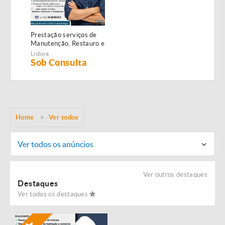
Prestação serviços de
Manutenção, Restauro e
Remodelação de
Lisboa
imóveis!
Sob Consulta
Home
Ver todos
Ver todos os anúncios
Ver outros destaques
Destaques
Ver todos os destaques