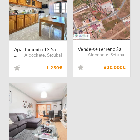
Vende-se terreno Samouco (584m2)
Apartamento T3 Samouco - 1ºandar, 2 Varandas, Lareira, Coz. Equipada, Arrecadação Grande
Alcochete
,
Setúbal
Alcochete
,
Setúbal
...
...
600.000€
1.250€